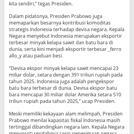
kita sendiri,” tegas Presiden.
K
e
d
Dalam pidatonya, Presiden Prabowo juga
a
memaparkan besarnya kontribusi komoditas
u
strategis Indonesia terhadap devisa negara. Kepala
l
Negara menyebut Indonesia merupakan eksportir
a
t
terbesar minyak kelapa sawit dan batu bara di
a
dunia, serta kini menjadi eksportir terbesar _ferro
n
allo_y atau paduan besi.
N
a
“Devisa ekspor minyak kelapa sawit mencapai 23
s
i
miliar dolar, setara dengan 391 triliun rupiah pada
o
tahun 2025. Indonesia juga adalah pengekspor
n
batu bara terbesar di dunia. Devisa ekspor batu
a
bara mencapai 30 miliar dolar Amerika setara 510
l
triliun rupiah pada tahun 2025,” ucap Presiden.
Meski memiliki kekayaan alam melimpah, Presiden
Prabowo menilai kapasitas fiskal Indonesia masih
tertinggal dibandingkan negara lain. Kepala Negara
menyoroti rendahnya rasio penerimaan negara