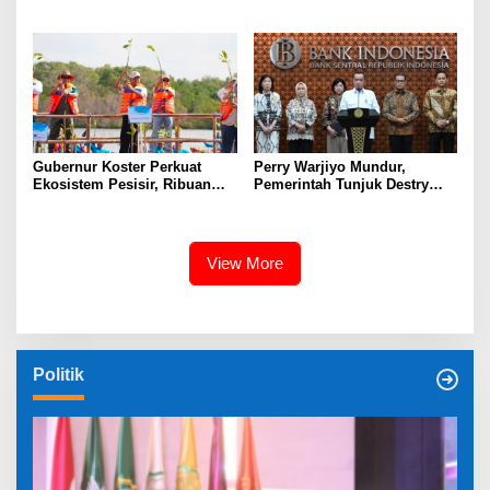
Universitas Sahid Siapkan
dan Ancaman El Nino
Kolaborasi Open Turnamen
Tenis Meja
Gubernur Koster Perkuat
Perry Warjiyo Mundur,
Ekosistem Pesisir, Ribuan
Pemerintah Tunjuk Destry
Bibit Mangrove Ditanam di
Damayanti Jalankan Tugas
Bali⁰
Gubernur BI Sementara
View More
Politik