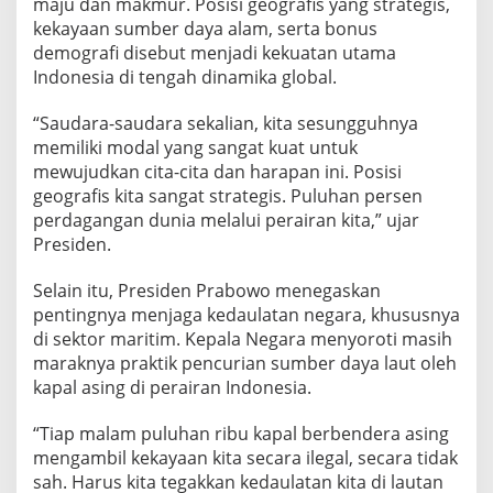
maju dan makmur. Posisi geografis yang strategis,
S
kekayaan sumber daya alam, serta bonus
i
demografi disebut menjadi kekuatan utama
s
t
Indonesia di tengah dinamika global.
e
m
“Saudara-saudara sekalian, kita sesungguhnya
E
memiliki modal yang sangat kuat untuk
k
mewujudkan cita-cita dan harapan ini. Posisi
o
n
geografis kita sangat strategis. Puluhan persen
o
perdagangan dunia melalui perairan kita,” ujar
m
Presiden.
i
d
Selain itu, Presiden Prabowo menegaskan
a
n
pentingnya menjaga kedaulatan negara, khususnya
P
di sektor maritim. Kepala Negara menyoroti masih
e
maraknya praktik pencurian sumber daya laut oleh
n
kapal asing di perairan Indonesia.
e
g
a
“Tiap malam puluhan ribu kapal berbendera asing
k
mengambil kekayaan kita secara ilegal, secara tidak
a
sah. Harus kita tegakkan kedaulatan kita di lautan
n