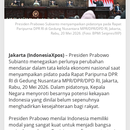
e
n
P
r
a
Presiden Prabowo Subianto menyampaikan pidatonya pada Rapat
Paripurna DPR RI di Gedung Nusantara MPR/DPR/DPD RI, Jakarta,
b
Rabu, 20 Mei 2026. (Foto: BPMI Setpres/IXP)
o
w
o
S
Jakarta (IndonesiaXpos)
– Presiden Prabowo
e
r
Subianto menegaskan perlunya perubahan
u
mendasar dalam tata kelola ekonomi nasional saat
k
menyampaikan pidato pada Rapat Paripurna DPR
a
RI di Gedung Nusantara MPR/DPR/DPD RI, Jakarta,
n
P
Rabu, 20 Mei 2026. Dalam pidatonya, Kepala
e
Negara menyoroti besarnya potensi kekayaan
r
Indonesia yang dinilai belum sepenuhnya
b
menghadirkan kesejahteraan bagi rakyat.
a
i
k
Presiden Prabowo menilai Indonesia memiliki
a
modal yang sangat kuat untuk menjadi bangsa
n