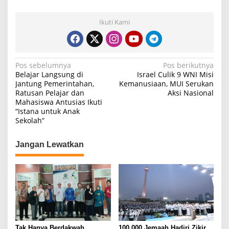
Ikuti Kami
N
Pos sebelumnya
Pos berikutnya
Belajar Langsung di
Israel Culik 9 WNI Misi
a
Jantung Pemerintahan,
Kemanusiaan, MUI Serukan
Ratusan Pelajar dan
Aksi Nasional
v
Mahasiswa Antusias Ikuti
i
“Istana untuk Anak
Sekolah”
g
a
Jangan Lewatkan
s
i
p
o
s
Tak Hanya Berdakwah,
100.000 Jemaah Hadiri Zikir