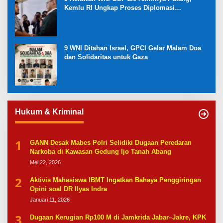
Kemlu RI Ungkap Proses Diplomasi
Pembebasan
9 WNI Ditahan Israel, GPCI Gelar Malam Doa
dan Solidaritas untuk Gaza
Hukum & Kriminal
1
GANN Desak Mabes Polri Selidiki Dugaan Peredaran
Narkoba di Kawasan Gedung Ijo Tanah Abang
Mei 22, 2026
2
Aktivis Mahasiswa IBMT Ingatkan Bahaya Penggiringan
Opini soal DR Ilyas Indra
Januari 11, 2026
3
Dugaan Kerugian Rp100 M di Jamkrida Jabar–Jakre, KPK