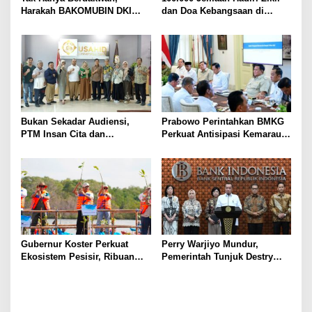
Harakah BAKOMUBIN DKI
dan Doa Kebangsaan di
Akan Gelar Pelatihan
Monas, Wujud Syukur atas
Advokasi dan Paralegal
Kemerdekaan Indonesia
Bersama LKLH FH UHAMKA
Bukan Sekadar Audiensi,
Prabowo Perintahkan BMKG
PTM Insan Cita dan
Perkuat Antisipasi Kemarau
Universitas Sahid Siapkan
dan Ancaman El Nino
Kolaborasi Open Turnamen
Tenis Meja
Gubernur Koster Perkuat
Perry Warjiyo Mundur,
Ekosistem Pesisir, Ribuan
Pemerintah Tunjuk Destry
Bibit Mangrove Ditanam di
Damayanti Jalankan Tugas
Bali⁰
Gubernur BI Sementara