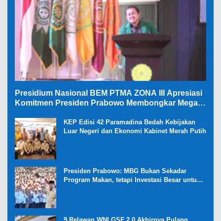
Presidium Nasional BEM PTMA ZONA III Apresiasi
Komitmen Presiden Prabowo Membongkar Mega
Korupsi di Kejaksaan
KEP Edisi 42 Paramadina Bedah Kebijakan
Luar Negeri dan Ekonomi Kabinet Merah Putih
Presiden Prabowo: MBG Bukan Sekadar
Program Makan, tetapi Investasi Besar untuk
Masa Depan Bangsa dan Kebangkitan
Ekonomi Desa
9 Relawan WNI GSF 2.0 Akhirnya Pulang,