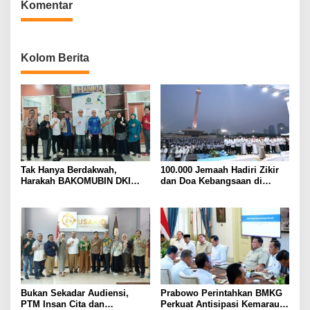
Komentar
Kolom Berita
Tak Hanya Berdakwah,
100.000 Jemaah Hadiri Zikir
Harakah BAKOMUBIN DKI
dan Doa Kebangsaan di
Akan Gelar Pelatihan
Monas, Wujud Syukur atas
Advokasi dan Paralegal
Kemerdekaan Indonesia
Bersama LKLH FH UHAMKA
Bukan Sekadar Audiensi,
Prabowo Perintahkan BMKG
PTM Insan Cita dan
Perkuat Antisipasi Kemarau