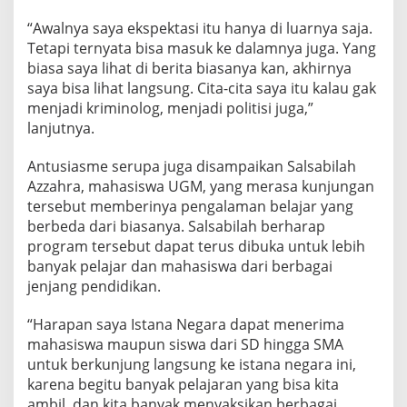
a
“Awalnya saya ekspektasi itu hanya di luarnya saja.
s
I
Tetapi ternyata bisa masuk ke dalamnya juga. Yang
k
biasa saya lihat di berita biasanya kan, akhirnya
u
saya bisa lihat langsung. Cita-cita saya itu kalau gak
t
menjadi kriminolog, menjadi politisi juga,”
i
“
lanjutnya.
I
s
Antusiasme serupa juga disampaikan Salsabilah
t
Azzahra, mahasiswa UGM, yang merasa kunjungan
a
tersebut memberinya pengalaman belajar yang
n
a
berbeda dari biasanya. Salsabilah berharap
u
program tersebut dapat terus dibuka untuk lebih
n
banyak pelajar dan mahasiswa dari berbagai
t
jenjang pendidikan.
u
k
A
“Harapan saya Istana Negara dapat menerima
n
mahasiswa maupun siswa dari SD hingga SMA
a
untuk berkunjung langsung ke istana negara ini,
k
karena begitu banyak pelajaran yang bisa kita
S
ambil, dan kita banyak menyaksikan berbagai
e