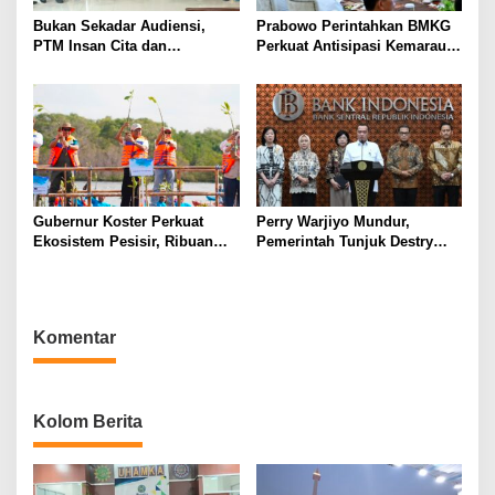
Bukan Sekadar Audiensi,
Prabowo Perintahkan BMKG
PTM Insan Cita dan
Perkuat Antisipasi Kemarau
Universitas Sahid Siapkan
dan Ancaman El Nino
Kolaborasi Open Turnamen
Tenis Meja
Gubernur Koster Perkuat
Perry Warjiyo Mundur,
Ekosistem Pesisir, Ribuan
Pemerintah Tunjuk Destry
Bibit Mangrove Ditanam di
Damayanti Jalankan Tugas
Bali⁰
Gubernur BI Sementara
Komentar
Kolom Berita