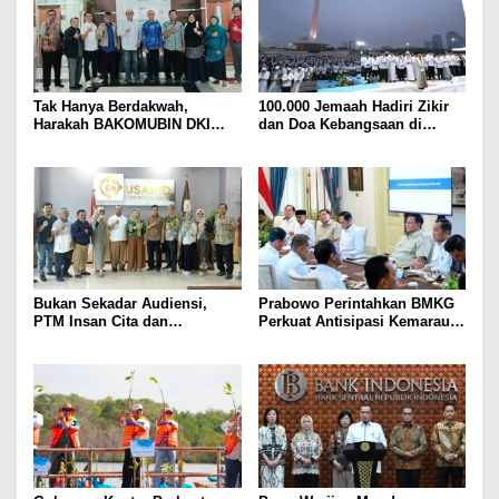
Tak Hanya Berdakwah,
100.000 Jemaah Hadiri Zikir
Harakah BAKOMUBIN DKI
dan Doa Kebangsaan di
Akan Gelar Pelatihan
Monas, Wujud Syukur atas
Advokasi dan Paralegal
Kemerdekaan Indonesia
Bersama LKLH FH UHAMKA
Bukan Sekadar Audiensi,
Prabowo Perintahkan BMKG
PTM Insan Cita dan
Perkuat Antisipasi Kemarau
Universitas Sahid Siapkan
dan Ancaman El Nino
Kolaborasi Open Turnamen
Tenis Meja