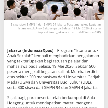
n
t
u
n
g
P
Siswa-siswi SMPN 4 dan SMPN 94 Jakarta Pusat mengikuti kegiatan
e
Istana untuk Anak Sekolah pada Selasa, 19 Mei 2026 di Istana
Kepresidenan, Jakarta. (Foto: BPMI Setpres/IXP)
m
e
r
i
n
Jakarta (IndonesiaXpos)
– Program “Istana untuk
t
Anak Sekolah” kembali menghadirkan pengalaman
a
yang tak terlupakan bagi ratusan pelajar dan
h
mahasiswa pada Selasa, 19 Mei 2026. Sekitar 500
a
peserta mengikuti kegiatan kali ini. Mereka terdiri
n
,
atas sekitar 200 mahasiswa dari Universitas Gadjah
R
Mada (UGM) dan Universitas Budi Luhur (UBL),
a
serta 300 siswa dari SMPN 94 dan SMPN 4 Jakarta.
t
u
Sejak pagi, para peserta telah berkumpul di Aula
s
a
Hoegeng untuk mendapatkan materi mengenai
n