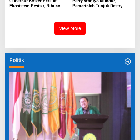
Gubernur Koster Perkuat
Perry Warjiyo Mundur,
Ekosistem Pesisir, Ribuan
Pemerintah Tunjuk Destry
Bibit Mangrove Ditanam di
Damayanti Jalankan Tugas
Bali⁰
Gubernur BI Sementara
View More
Politik