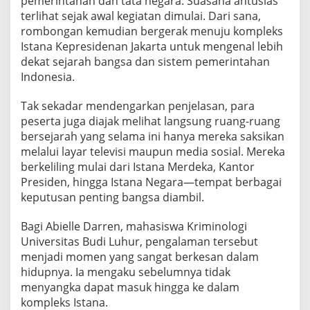
pemerintahan dan tata negara. Suasana antusias
P
terlihat sejak awal kegiatan dimulai. Dari sana,
e
rombongan kemudian bergerak menuju kompleks
l
a
Istana Kepresidenan Jakarta untuk mengenal lebih
j
dekat sejarah bangsa dan sistem pemerintahan
a
Indonesia.
r
d
Tak sekadar mendengarkan penjelasan, para
a
n
peserta juga diajak melihat langsung ruang-ruang
M
bersejarah yang selama ini hanya mereka saksikan
a
melalui layar televisi maupun media sosial. Mereka
h
berkeliling mulai dari Istana Merdeka, Kantor
a
Presiden, hingga Istana Negara—tempat berbagai
s
i
keputusan penting bangsa diambil.
s
w
Bagi Abielle Darren, mahasiswa Kriminologi
a
Universitas Budi Luhur, pengalaman tersebut
A
menjadi momen yang sangat berkesan dalam
n
t
hidupnya. Ia mengaku sebelumnya tidak
u
menyangka dapat masuk hingga ke dalam
s
kompleks Istana.
i