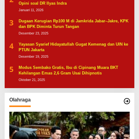
Opini soal DR Ilyas Indra
Januari 11, 2026
3
Dugaan Kerugian Rp100 M di Jamkrida Jabar–Jakre, KPK
dan BPK Diminta Turun Tangan
Desember 23, 2025
4
Yayasan Syarief Hidayatullah Gugat Kemenag dan UIN ke
PTUN Jakarta
Desember 19, 2025
5
Modus Sembako Gratis, Ibu di Cipinang Muara BKT
Kehilangan Emas 2,6 Gram Usai Dihipnotis
Oktober 21, 2025
Olahraga