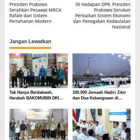
N
Presiden Prabowo
Di Hadapan DPR, Presiden
a
Serahkan Pesawat MRCA
Prabowo Serukan
Rafale dan Sistem
Perbaikan Sistem Ekonomi
v
Pertahanan Modern
dan Penegakan Kedaulatan
i
Nasional
g
Jangan Lewatkan
a
s
i
p
o
s
Tak Hanya Berdakwah,
100.000 Jemaah Hadiri Zikir
Harakah BAKOMUBIN DKI
dan Doa Kebangsaan di
Akan Gelar Pelatihan
Monas, Wujud Syukur atas
Advokasi dan Paralegal
Kemerdekaan Indonesia
Bersama LKLH FH UHAMKA