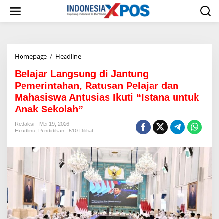
L
e
w
a
t
i
Homepage
/
Headline
B
k
e
e
Belajar Langsung di Jantung
l
k
a
o
Pemerintahan, Ratusan Pelajar dan
j
n
Mahasiswa Antusias Ikuti “Istana untuk
a
t
Anak Sekolah”
r
e
L
n
Redaksi
Mei 19, 2026
a
Headline
,
Pendidikan
510 Dilihat
n
g
s
u
n
g
d
i
J
a