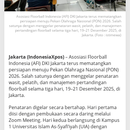
k
a
r
Asosiasi Floorball Indonesia (AFI) DKI Jakarta terus mematangkan
t
persiapan menuju Pekan Olahraga Nasional (PON) 2026. Salah
a
satunya dengan menggelar penataran wasit, pelatih, dan manajemen
G
pertandingan floorball selama tiga hari, 19–21 Desember 2025, di
e
Jakarta. (Foto : istimewa)
n
j
o
t
Jakarta (IndonesiaXpos)
– Asosiasi Floorball
K
Indonesia (AFI) DKI Jakarta terus mematangkan
u
persiapan menuju Pekan Olahraga Nasional (PON)
a
2026. Salah satunya dengan menggelar penataran
l
i
wasit, pelatih, dan manajemen pertandingan
t
floorball selama tiga hari, 19–21 Desember 2025, di
a
Jakarta.
s
W
Penataran digelar secara bertahap. Hari pertama
a
s
diisi dengan pembukaan secara daring melalui
i
Zoom Meeting. Hari kedua berlangsung di Kampus
t
1 Universitas Islam As-Syafi’iyah (UIA) dengan
h