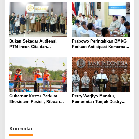
Advokasi dan Paralegal
Kemerdekaan Indonesia
Bersama LKLH FH UHAMKA
Bukan Sekadar Audiensi,
Prabowo Perintahkan BMKG
PTM Insan Cita dan
Perkuat Antisipasi Kemarau
Universitas Sahid Siapkan
dan Ancaman El Nino
Kolaborasi Open Turnamen
Tenis Meja
Gubernur Koster Perkuat
Perry Warjiyo Mundur,
Ekosistem Pesisir, Ribuan
Pemerintah Tunjuk Destry
Bibit Mangrove Ditanam di
Damayanti Jalankan Tugas
Bali⁰
Gubernur BI Sementara
Komentar