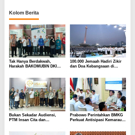
Kolom Berita
Tak Hanya Berdakwah,
100.000 Jemaah Hadiri Zikir
Harakah BAKOMUBIN DKI
dan Doa Kebangsaan di
Akan Gelar Pelatihan
Monas, Wujud Syukur atas
Advokasi dan Paralegal
Kemerdekaan Indonesia
Bersama LKLH FH UHAMKA
Bukan Sekadar Audiensi,
Prabowo Perintahkan BMKG
PTM Insan Cita dan
Perkuat Antisipasi Kemarau
Universitas Sahid Siapkan
dan Ancaman El Nino
Kolaborasi Open Turnamen
Tenis Meja