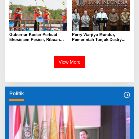
Gubernur Koster Perkuat
Perry Warjiyo Mundur,
Ekosistem Pesisir, Ribuan
Pemerintah Tunjuk Destry
Bibit Mangrove Ditanam di
Damayanti Jalankan Tugas
Bali⁰
Gubernur BI Sementara
View More
Politik