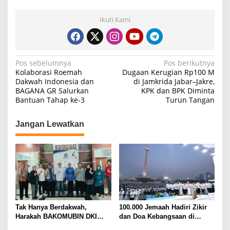
Ikuti Kami
N
Pos sebelumnya
Pos berikutnya
Kolaborasi Roemah
Dugaan Kerugian Rp100 M
a
Dakwah Indonesia dan
di Jamkrida Jabar–Jakre,
BAGANA GR Salurkan
KPK dan BPK Diminta
v
Bantuan Tahap ke-3
Turun Tangan
i
g
Jangan Lewatkan
a
s
i
p
o
s
Tak Hanya Berdakwah,
100.000 Jemaah Hadiri Zikir
Harakah BAKOMUBIN DKI
dan Doa Kebangsaan di
Akan Gelar Pelatihan
Monas, Wujud Syukur atas