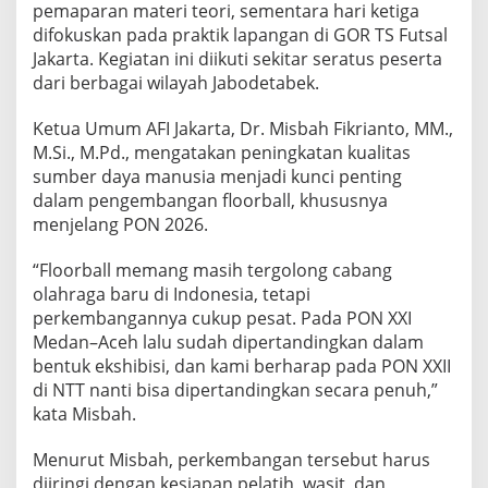
pemaparan materi teori, sementara hari ketiga
i
n
difokuskan pada praktik lapangan di GOR TS Futsal
g
Jakarta. Kegiatan ini diikuti sekitar seratus peserta
g
dari berbagai wilayah Jabodetabek.
a
P
Ketua Umum AFI Jakarta, Dr. Misbah Fikrianto, MM.,
e
l
M.Si., M.Pd., mengatakan peningkatan kualitas
a
sumber daya manusia menjadi kunci penting
t
dalam pengembangan floorball, khususnya
i
menjelang PON 2026.
h
F
l
“Floorball memang masih tergolong cabang
o
olahraga baru di Indonesia, tetapi
o
perkembangannya cukup pesat. Pada PON XXI
r
Medan–Aceh lalu sudah dipertandingkan dalam
b
bentuk ekshibisi, dan kami berharap pada PON XXII
a
l
di NTT nanti bisa dipertandingkan secara penuh,”
l
kata Misbah.
Menurut Misbah, perkembangan tersebut harus
diiringi dengan kesiapan pelatih, wasit, dan