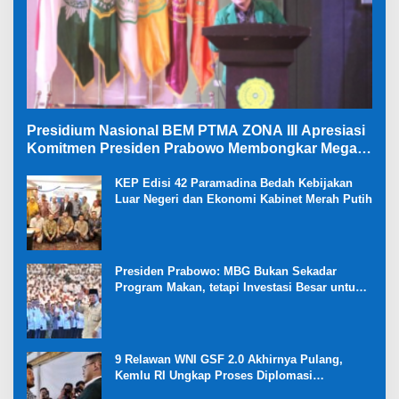
Presidium Nasional BEM PTMA ZONA III Apresiasi
Komitmen Presiden Prabowo Membongkar Mega
Korupsi di Kejaksaan
KEP Edisi 42 Paramadina Bedah Kebijakan
Luar Negeri dan Ekonomi Kabinet Merah Putih
Presiden Prabowo: MBG Bukan Sekadar
Program Makan, tetapi Investasi Besar untuk
Masa Depan Bangsa dan Kebangkitan
Ekonomi Desa
9 Relawan WNI GSF 2.0 Akhirnya Pulang,
Kemlu RI Ungkap Proses Diplomasi
Pembebasan