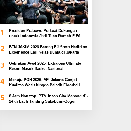
1
Presiden Prabowo Perkuat Dukungan
untuk Indonesia Jadi Tuan Rumah FIFA
ASEAN dan Persiapan Timnas Menuju
2
Piala Dunia 2030
BTN JAKIM 2026 Bareng EJ Sport Hadirkan
Experience Lari Kelas Dunia di Jakarta
3
Gebrakan Awal 2026! Extrajoss Ultimate
Resmi Masuk Basket Nasional
4
Menuju PON 2026, AFI Jakarta Genjot
Kualitas Wasit hingga Pelatih Floorball
5
8 Jam Nonstop! PTM Insan Cita Menang 41-
24 di Latih Tanding Sukabumi-Bogor