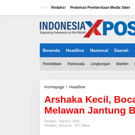
L
e
Redaksi
Pedoman Pemberitaan Media Siber
w
a
tutup
t
i
k
e
k
Beranda
Headline
Nasional
Daerah
o
n
t
Pendidikan
Pariwisata
Lingkungan
Maritim
e
n
Homepage
/
Headline
A
r
Arshaka Kecil, Boc
s
h
Melawan Jantung 
a
k
a
Redaksi
Maret 8, 2026
K
Headline
,
Nasional
597 Dilihat
e