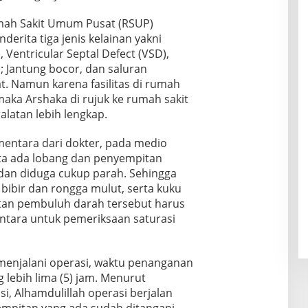
mah Sakit Umum Pusat (RSUP)
derita tiga jenis kelainan yakni
 Ventricular Septal Defect (VSD),
 ; Jantung bocor, dan saluran
. Namun karena fasilitas di rumah
maka Arshaka di rujuk ke rumah sakit
ralatan lebih lengkap.
entara dari dokter, pada medio
ta ada lobang dan penyempitan
dan diduga cukup parah. Sehingga
 bibir dan rongga mulut, serta kuku
tan pembuluh darah tersebut harus
entara untuk pemeriksaan saturasi
menjalani operasi, waktu penanganan
lebih lima (5) jam. Menurut
i, Alhamdulillah operasi berjalan
empitan yang ada sudah ditangani,