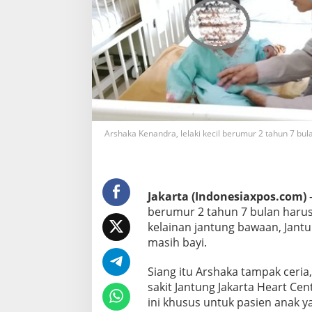
n
g
M
e
l
a
w
a
n
J
a
Arshaka Kenandra, lelaki kecil berumur 2 tahun 7 bu
n
t
u
n
g
Jakarta (Indonesiaxpos.com)
–
B
berumur 2 tahun 7 bulan haru
o
kelainan jantung bawaan, Jantu
c
masih bayi.
o
r
Siang itu Arshaka tampak ceria,
sakit Jantung Jakarta Heart Cent
ini khusus untuk pasien anak 