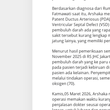
Berdasarkan diagnosa dari Ru
Fatmawati saat itu, Arshaka men
Patent Ductus Arteriosus (PDA),
Ventricular Septal Defect (VSD)
pembuluh darah ada yang rapat
sakit tersebut kurang lengkap 
jatung lainya, yang memiliki pe
Menurut hasil pemeriksaan sem
November 2025 di RS JHC Jakar
pembuluh darah yang ke paru 
pada pasien terjadi kebiruan di
pasien ada kelainan. Penyempi
melalui tindakan operasi, sem
oksigen (70).
Kamis,05 Maret 2026, Arshaka 
operasi memakan waktu kurang 
penjalasan dokter seusai operas
lancar, untuk lubang dan peny