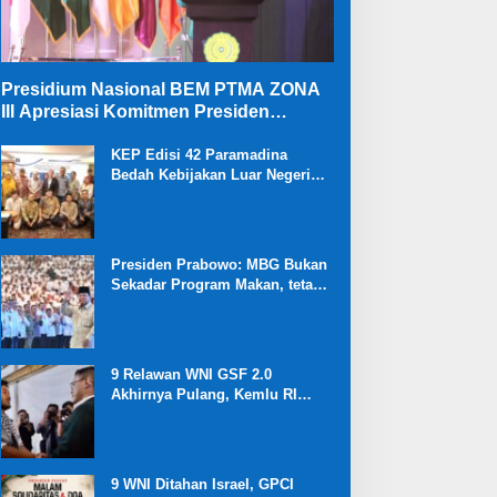
Presidium Nasional BEM PTMA ZONA
III Apresiasi Komitmen Presiden
Prabowo Membongkar Mega Korupsi di
Kejaksaan
KEP Edisi 42 Paramadina
Bedah Kebijakan Luar Negeri
dan Ekonomi Kabinet Merah
Putih
Presiden Prabowo: MBG Bukan
Sekadar Program Makan, tetapi
Investasi Besar untuk Masa
Depan Bangsa dan Kebangkitan
Ekonomi Desa
9 Relawan WNI GSF 2.0
Akhirnya Pulang, Kemlu RI
Ungkap Proses Diplomasi
Pembebasan
9 WNI Ditahan Israel, GPCI