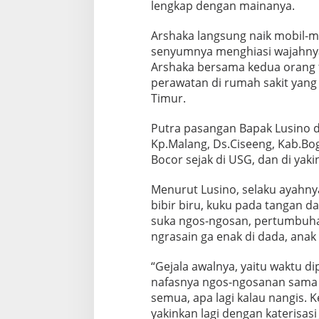
lengkap dengan mainanya.
Arshaka langsung naik mobil-mo
senyumnya menghiasi wajahnya
Arshaka bersama kedua orang t
perawatan di rumah sakit yang 
Timur.
Putra pasangan Bapak Lusino d
Kp.Malang, Ds.Ciseeng, Kab.Bog
Bocor sejak di USG, dan di yaki
Menurut Lusino, selaku ayahnya
bibir biru, kuku pada tangan d
suka ngos-ngosan, pertumbuhan
ngrasain ga enak di dada, anak
“Gejala awalnya, yaitu waktu d
nafasnya ngos-ngosanan sama k
semua, apa lagi kalau nangis. 
yakinkan lagi dengan katerisasi