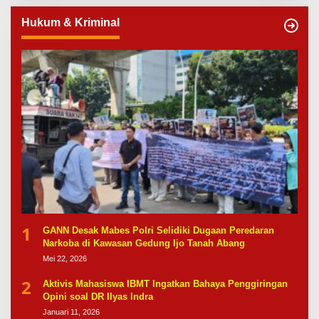
Hukum & Kriminal
1
GANN Desak Mabes Polri Selidiki Dugaan Peredaran
Narkoba di Kawasan Gedung Ijo Tanah Abang
Mei 22, 2026
2
Aktivis Mahasiswa IBMT Ingatkan Bahaya Penggiringan
Opini soal DR Ilyas Indra
Januari 11, 2026