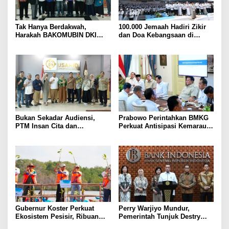
Tak Hanya Berdakwah,
100.000 Jemaah Hadiri Zikir
Harakah BAKOMUBIN DKI
dan Doa Kebangsaan di
Akan Gelar Pelatihan
Monas, Wujud Syukur atas
Advokasi dan Paralegal
Kemerdekaan Indonesia
Bersama LKLH FH UHAMKA
Bukan Sekadar Audiensi,
Prabowo Perintahkan BMKG
PTM Insan Cita dan
Perkuat Antisipasi Kemarau
Universitas Sahid Siapkan
dan Ancaman El Nino
Kolaborasi Open Turnamen
Tenis Meja
Gubernur Koster Perkuat
Perry Warjiyo Mundur,
Ekosistem Pesisir, Ribuan
Pemerintah Tunjuk Destry
Bibit Mangrove Ditanam di
Damayanti Jalankan Tugas