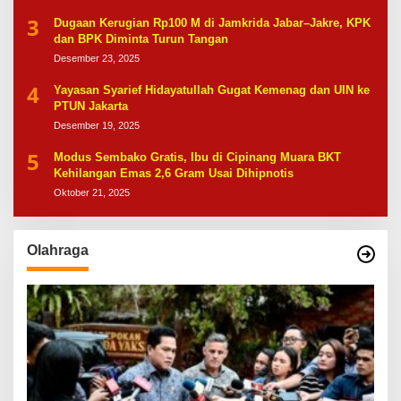
3
Dugaan Kerugian Rp100 M di Jamkrida Jabar–Jakre, KPK
dan BPK Diminta Turun Tangan
Desember 23, 2025
4
Yayasan Syarief Hidayatullah Gugat Kemenag dan UIN ke
PTUN Jakarta
Desember 19, 2025
5
Modus Sembako Gratis, Ibu di Cipinang Muara BKT
Kehilangan Emas 2,6 Gram Usai Dihipnotis
Oktober 21, 2025
Olahraga