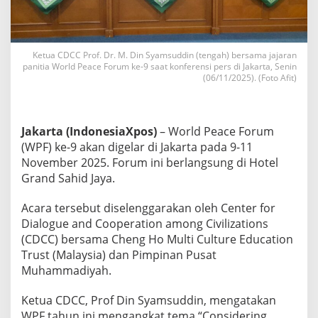
a
r
t
a
Ketua CDCC Prof. Dr. M. Din Syamsuddin (tengah) bersama jajaran
,
panitia World Peace Forum ke-9 saat konferensi pers di Jakarta, Senin
B
(06/11/2025). (Foto Afit)
a
h
a
s
Jakarta (IndonesiaXpos)
– World Peace Forum
M
(WPF) ke-9 akan digelar di Jakarta pada 9-11
o
d
November 2025. Forum ini berlangsung di Hotel
e
Grand Sahid Jaya.
r
a
Acara tersebut diselenggarakan oleh Center for
s
Dialogue and Cooperation among Civilizations
i
I
(CDCC) bersama Cheng Ho Multi Culture Education
s
Trust (Malaysia) dan Pimpinan Pusat
l
Muhammadiyah.
a
m
Ketua CDCC, Prof Din Syamsuddin, mengatakan
d
a
WPF tahun ini mengangkat tema “Considering