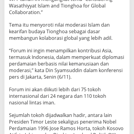
n
Wasathiyyat Islam and Tionghoa for Global
K
Collaboration.”
e
a
Tema itu menyoroti nilai moderasi Islam dan
r
i
kearifan budaya Tionghoa sebagai dasar
f
membangun kolaborasi global yang lebih adil.
a
n
“Forum ini ingin menampilkan kontribusi Asia,
T
termasuk Indonesia, dalam memperkuat diplomasi
i
o
perdamaian berbasis nilai kemanusiaan dan
n
moderasi,” kata Din Syamsuddin dalam konferensi
g
pers di Jakarta, Senin (6/11).
h
o
Forum ini akan diikuti lebih dari 75 tokoh
a
internasional dari 24 negara dan 110 tokoh
nasional lintas iman.
Sejumlah tokoh dijadwalkan hadir, antara lain
Presiden Timor Leste sekaligus penerima Nobel
Perdamaian 1996 Jose Ramos Horta, tokoh Kosovo