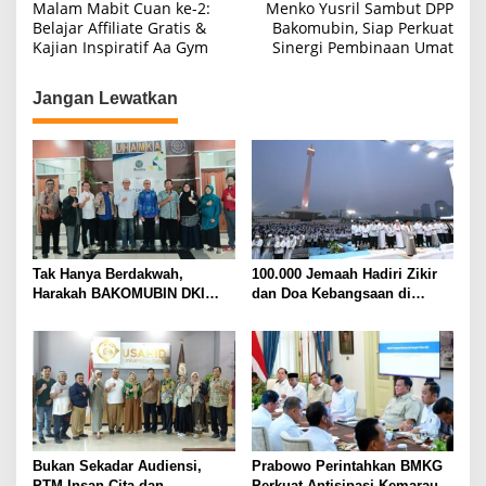
Malam Mabit Cuan ke-2:
Menko Yusril Sambut DPP
a
Belajar Affiliate Gratis &
Bakomubin, Siap Perkuat
Kajian Inspiratif Aa Gym
Sinergi Pembinaan Umat
v
i
Jangan Lewatkan
g
a
s
i
p
o
Tak Hanya Berdakwah,
100.000 Jemaah Hadiri Zikir
s
Harakah BAKOMUBIN DKI
dan Doa Kebangsaan di
Akan Gelar Pelatihan
Monas, Wujud Syukur atas
Advokasi dan Paralegal
Kemerdekaan Indonesia
Bersama LKLH FH UHAMKA
Bukan Sekadar Audiensi,
Prabowo Perintahkan BMKG
PTM Insan Cita dan
Perkuat Antisipasi Kemarau