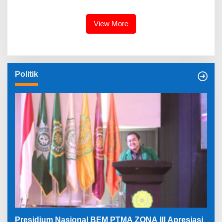
Bali⁰
Gubernur BI Sementara
View More
Politik
Presidium Nasional BEM PTMA ZONA III Apresiasi