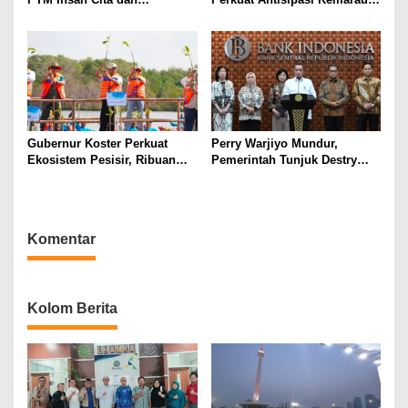
Universitas Sahid Siapkan
dan Ancaman El Nino
Kolaborasi Open Turnamen
Tenis Meja
Gubernur Koster Perkuat
Perry Warjiyo Mundur,
Ekosistem Pesisir, Ribuan
Pemerintah Tunjuk Destry
Bibit Mangrove Ditanam di
Damayanti Jalankan Tugas
Bali⁰
Gubernur BI Sementara
Komentar
Kolom Berita