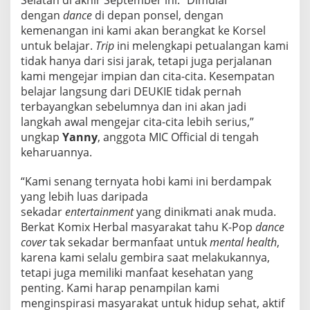
Selatan di akhir September ini. “Dimulai
a
dengan
dance
di depan ponsel, dengan
m
kemenangan ini kami akan berangkat ke Korsel
p
untuk belajar.
Trip
ini melengkapi petualangan kami
a
i
tidak hanya dari sisi jarak, tetapi juga perjalanan
k
kami mengejar impian dan cita-cita. Kesempatan
e
belajar langsung dari DEUKIE tidak pernah
K
terbayangkan sebelumnya dan ini akan jadi
o
r
langkah awal mengejar cita-cita lebih serius,”
s
ungkap
Yanny
, anggota MIC Official di tengah
e
keharuannya.
l
“Kami senang ternyata hobi kami ini berdampak
yang lebih luas daripada
sekadar
entertainment
yang dinikmati anak muda.
Berkat Komix Herbal masyarakat tahu K-Pop
dance
cover
tak sekadar bermanfaat untuk
mental health
,
karena kami selalu gembira saat melakukannya,
tetapi juga memiliki manfaat kesehatan yang
penting. Kami harap penampilan kami
menginspirasi masyarakat untuk hidup sehat, aktif