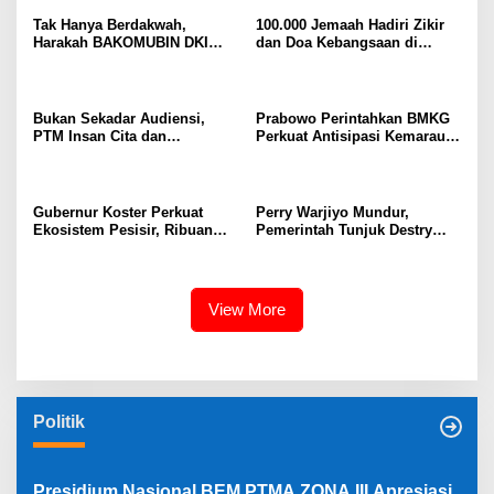
Tak Hanya Berdakwah,
100.000 Jemaah Hadiri Zikir
Harakah BAKOMUBIN DKI
dan Doa Kebangsaan di
Akan Gelar Pelatihan
Monas, Wujud Syukur atas
Advokasi dan Paralegal
Kemerdekaan Indonesia
Bersama LKLH FH UHAMKA
Bukan Sekadar Audiensi,
Prabowo Perintahkan BMKG
PTM Insan Cita dan
Perkuat Antisipasi Kemarau
Universitas Sahid Siapkan
dan Ancaman El Nino
Kolaborasi Open Turnamen
Tenis Meja
Gubernur Koster Perkuat
Perry Warjiyo Mundur,
Ekosistem Pesisir, Ribuan
Pemerintah Tunjuk Destry
Bibit Mangrove Ditanam di
Damayanti Jalankan Tugas
Bali⁰
Gubernur BI Sementara
View More
Politik
Presidium Nasional BEM PTMA ZONA III Apresiasi