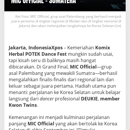
e
p
a
Ket Foto: MIC Official, grup asal Palembang yang berhasil menjadi
n
juara pertama di tingkat regional di Medan dan di tingkat nasional di
P
Jakarta dan akan melanjutkan langkahnya ke Korea Selatan (ist)
o
n
s
e
Jakarta, IndonesiaXpos
– Kemeriahan
Komix
l
Herbal POTEK Dance Fest
mungkin sudah usai,
,
tapi kisah seru di baliknya masih hangat
H
i
dibicarakan. Di Grand Final,
MIC Official
—grup
n
asal Palembang yang mewakili Sumatra—berhasil
g
mengalahkan finalis-finalis dari regional lain dan
g
keluar sebagai juara pertama. Hadiah utama pun
a
B
menanti: perjalanan ke Korea Selatan untuk belajar
e
langsung dari
dancer
profesional
DEUKIE
,
member
l
Kwon Twins
.
a
j
Kemenangan ini menjadi kulminasi perjalanan
a
r
panjang
MIC Official
yang akan bertolak ke Korea
S