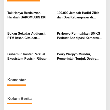
a
s
Tak Hanya Berdakwah,
100.000 Jemaah Hadiri Zikir
Harakah BAKOMUBIN DKI
dan Doa Kebangsaan di
i
Akan Gelar Pelatihan
Monas, Wujud Syukur atas
p
Advokasi dan Paralegal
Kemerdekaan Indonesia
Bersama LKLH FH UHAMKA
o
Bukan Sekadar Audiensi,
Prabowo Perintahkan BMKG
PTM Insan Cita dan
Perkuat Antisipasi Kemarau
s
Universitas Sahid Siapkan
dan Ancaman El Nino
Kolaborasi Open Turnamen
Tenis Meja
Gubernur Koster Perkuat
Perry Warjiyo Mundur,
Ekosistem Pesisir, Ribuan
Pemerintah Tunjuk Destry
Bibit Mangrove Ditanam di
Damayanti Jalankan Tugas
Bali⁰
Gubernur BI Sementara
Komentar
Kolom Berita