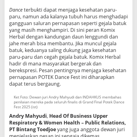
Dance
terbukti dapat menjaga kesehatan paru-
paru, namun ada kalanya tubuh harus menghadapi
gangguan saluran pernapasan seperti gejala batuk
yang masih menghampiri. Di sini peran Komix
Herbal dengan kandungan daun lenggundi dan
jahe merah bisa membantu. Jika muncul gejala
batuk, keduanya saling dukung jaga kesehatan
paru-paru dan cegah gejala batuk. Komix Herbal
hadir di mana masyarakat bergerak dan
berekspresi. Pesan pentingnya menjaga kesehatan
pernapasan POTEK Dance Fest ini diharapkan
dapat terus bergaung.
Ket Foto: Dewan juri Andry Mahyudi dan INDAHKUS membahas
penilaian mereka pada seluruh finalis di Grand Final Potek Dance
Fest 2025 (ist)
Andry Mahyudi
,
Head Of Business Upper
Respiratory & Women Health – Public Relations,
PT Bintang Toedjoe
yang juga anggota dewan juri
menjelaskan pesan ini sengaja dikemas