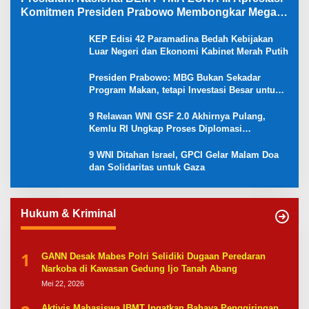
Komitmen Presiden Prabowo Membongkar Mega
Korupsi di Kejaksaan
KEP Edisi 42 Paramadina Bedah Kebijakan
Luar Negeri dan Ekonomi Kabinet Merah Putih
Presiden Prabowo: MBG Bukan Sekadar
Program Makan, tetapi Investasi Besar untuk
Masa Depan Bangsa dan Kebangkitan
Ekonomi Desa
9 Relawan WNI GSF 2.0 Akhirnya Pulang,
Kemlu RI Ungkap Proses Diplomasi
Pembebasan
9 WNI Ditahan Israel, GPCI Gelar Malam Doa
dan Solidaritas untuk Gaza
Hukum & Kriminal
1
GANN Desak Mabes Polri Selidiki Dugaan Peredaran
Narkoba di Kawasan Gedung Ijo Tanah Abang
Mei 22, 2026
Aktivis Mahasiswa IBMT Ingatkan Bahaya Penggiringan