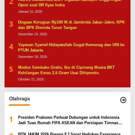
2
Opini soal DR Ilyas Indra
Januari 11, 2026
3
Dugaan Kerugian Rp100 M di Jamkrida Jabar–Jakre, KPK
dan BPK Diminta Turun Tangan
Desember 23, 2025
4
Yayasan Syarief Hidayatullah Gugat Kemenag dan UIN ke
PTUN Jakarta
Desember 19, 2025
5
Modus Sembako Gratis, Ibu di Cipinang Muara BKT
Kehilangan Emas 2,6 Gram Usai Dihipnotis
Oktober 21, 2025
Olahraga
1
Presiden Prabowo Perkuat Dukungan untuk Indonesia
Jadi Tuan Rumah FIFA ASEAN dan Persiapan Timnas
Menuju Piala Dunia 2030
BTN JAKIM 2026 Bareng EJ Sport Hadirkan Experience