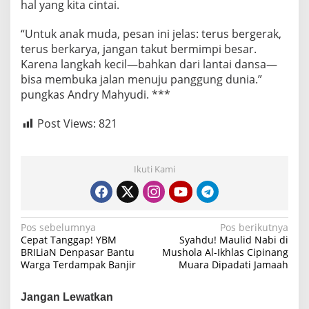
hal yang kita cintai.
“Untuk anak muda, pesan ini jelas: terus bergerak,
terus berkarya, jangan takut bermimpi besar.
Karena langkah kecil—bahkan dari lantai dansa—
bisa membuka jalan menuju panggung dunia.”
pungkas Andry Mahyudi. ***
Post Views:
821
Ikuti Kami
N
Pos sebelumnya
Pos berikutnya
Cepat Tanggap! YBM
Syahdu! Maulid Nabi di
a
BRILiaN Denpasar Bantu
Mushola Al-Ikhlas Cipinang
Warga Terdampak Banjir
Muara Dipadati Jamaah
v
i
Jangan Lewatkan
g