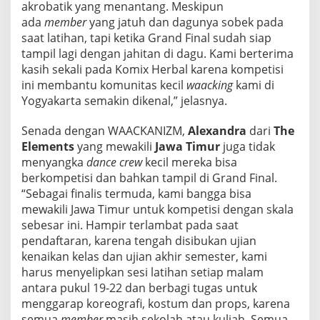
akrobatik yang menantang. Meskipun
ada
member
yang jatuh dan dagunya sobek pada
saat latihan, tapi ketika Grand Final sudah siap
tampil lagi dengan jahitan di dagu. Kami berterima
kasih sekali pada Komix Herbal karena kompetisi
ini membantu komunitas kecil
waacking
kami di
Yogyakarta semakin dikenal,” jelasnya.
Senada dengan WAACKANIZM,
Alexandra
dari
The
Elements
yang mewakili
Jawa Timur
juga tidak
menyangka
dance crew
kecil mereka bisa
berkompetisi dan bahkan tampil di Grand Final.
“Sebagai finalis termuda, kami bangga bisa
mewakili Jawa Timur untuk kompetisi dengan skala
sebesar ini. Hampir terlambat pada saat
pendaftaran, karena tengah disibukan ujian
kenaikan kelas dan ujian akhir semester, kami
harus menyelipkan sesi latihan setiap malam
antara pukul 19-22 dan berbagi tugas untuk
menggarap koreografi, kostum dan props, karena
semua
member
masih sekolah atau kuliah. Semua