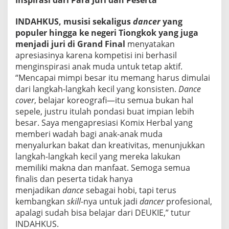
Inspirasi dari Para Juri dan Peserta
INDAHKUS, musisi sekaligus
dancer
yang
populer hingga ke negeri Tiongkok yang juga
menjadi juri di Grand Final
menyatakan
apresiasinya karena kompetisi ini berhasil
menginspirasi anak muda untuk tetap aktif.
“Mencapai mimpi besar itu memang harus dimulai
dari langkah-langkah kecil yang konsisten.
Dance
cover
, belajar koreografi—itu semua bukan hal
sepele, justru itulah pondasi buat impian lebih
besar. Saya mengapresiasi Komix Herbal yang
memberi wadah bagi anak-anak muda
menyalurkan bakat dan kreativitas, menunjukkan
langkah-langkah kecil yang mereka lakukan
memiliki makna dan manfaat. Semoga semua
finalis dan peserta tidak hanya
menjadikan
dance
sebagai hobi, tapi terus
kembangkan
skill
-nya untuk jadi
dancer
profesional,
apalagi sudah bisa belajar dari DEUKIE,” tutur
INDAHKUS.