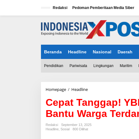
L
e
Redaksi
Pedoman Pemberitaan Media Siber
w
a
tutup
t
i
k
e
k
Beranda
Headline
Nasional
Daerah
o
n
t
Pendidikan
Pariwisata
Lingkungan
Maritim
e
n
Homepage
/
Headline
C
e
Cepat Tanggap! YB
p
a
Bantu Warga Terda
t
T
a
Redaksi
September 13, 2025
n
Headline
,
Sosial
800 Dilihat
g