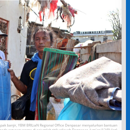
pak banjir, YBM BRILiaN Regional Office Denpasar menyalurkan bantuan
ada ratusan warga di sejumlah titik wilayah Denpasar, Jum'at (12/9) (ist)