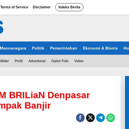
Terms of Service
Disclaimer
Indeks Berita
Mancanegara
Politik
Pemerintahan
Ekonomi & Bisnis
Hu
Militer
Profil
Advertorial
Galeri Foto
Video
M BRILiaN Denpasar
mpak Banjir