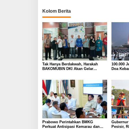
Kolom Berita
Tak Hanya Berdakwah, Harakah
100.000 J
BAKOMUBIN DKI Akan Gelar
Doa Keba
Pelatihan Advokasi dan Paralegal
Syukur a
Bersama LKLH FH UHAMKA
Indonesia
Prabowo Perintahkan BMKG
Gubernur 
Perkuat Antisipasi Kemarau dan
Pesisir, 