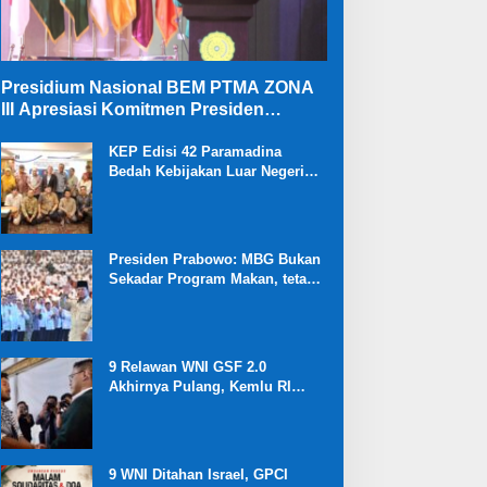
Presidium Nasional BEM PTMA ZONA
III Apresiasi Komitmen Presiden
Prabowo Membongkar Mega Korupsi di
Kejaksaan
KEP Edisi 42 Paramadina
Bedah Kebijakan Luar Negeri
dan Ekonomi Kabinet Merah
Putih
Presiden Prabowo: MBG Bukan
Sekadar Program Makan, tetapi
Investasi Besar untuk Masa
Depan Bangsa dan Kebangkitan
Ekonomi Desa
9 Relawan WNI GSF 2.0
Akhirnya Pulang, Kemlu RI
Ungkap Proses Diplomasi
Pembebasan
9 WNI Ditahan Israel, GPCI