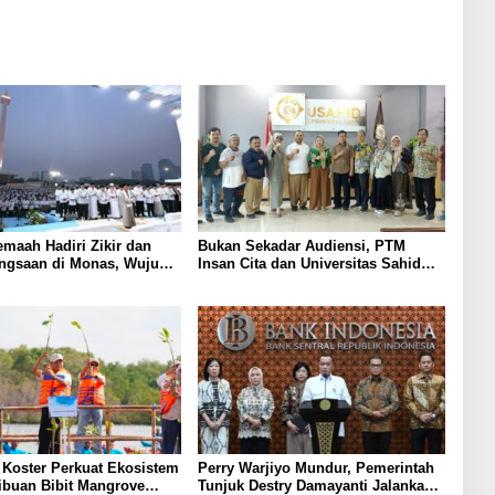
emaah Hadiri Zikir dan
Bukan Sekadar Audiensi, PTM
ngsaan di Monas, Wujud
Insan Cita dan Universitas Sahid
tas Kemerdekaan
Siapkan Kolaborasi Open Turnamen
Tenis Meja
Koster Perkuat Ekosistem
Perry Warjiyo Mundur, Pemerintah
Ribuan Bibit Mangrove
Tunjuk Destry Damayanti Jalankan