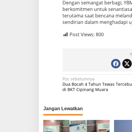
Dengan semangat berbagi, YBM
berkomitmen untuk senantiasa 
terutama saat bencana melanda
sendirian dalam menghadapi uj
Post Views:
800
I
N
Pos sebelumnya
Dua Bocah 4 Tahun Tewas Tercebu
a
di BKT Cipinang Muara
v
i
Jangan Lewatkan
g
a
s