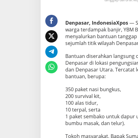
t
u
W
a
Denpasar, IndonesiaXpos
— S
r
warga terdampak banjir, YBM B
g
a
menyalurkan bantuan tanggap 
T
sejumlah titik wilayah Denpasar
e
r
Bantuan diserahkan langsung o
d
Denpasar di lokasi pengungsian
a
m
dan Denpasar Utara. Tercatat 
p
bantuan, berupa:
a
k
350 paket nasi bungkus,
B
200 survival kit,
a
n
100 alas tidur,
j
10 terpal, serta
i
1 paket sembako untuk dapur u
r
bumbu masak, dan telur).
Tokoh masyarakat, Bapak Sumaj