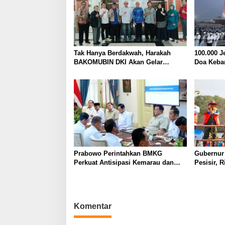
i
p
o
s
Tak Hanya Berdakwah, Harakah
100.000 J
BAKOMUBIN DKI Akan Gelar
Doa Keba
Pelatihan Advokasi dan Paralegal
Syukur a
Bersama LKLH FH UHAMKA
Indonesia
Prabowo Perintahkan BMKG
Gubernur 
Perkuat Antisipasi Kemarau dan
Pesisir, 
Ancaman El Nino
Ditanam d
Komentar