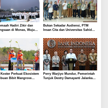
emaah Hadiri Zikir dan
Bukan Sekadar Audiensi, PTM
ngsaan di Monas, Wujud
Insan Cita dan Universitas Sahid
tas Kemerdekaan
Siapkan Kolaborasi Open Turnamen
Tenis Meja
Koster Perkuat Ekosistem
Perry Warjiyo Mundur, Pemerintah
Ribuan Bibit Mangrove
Tunjuk Destry Damayanti Jalankan
i Bali⁰
Tugas Gubernur BI Sementara