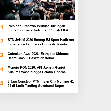
1
Presiden Prabowo Perkuat Dukungan
untuk Indonesia Jadi Tuan Rumah FIFA
ASEAN dan Persiapan Timnas Menuju
2
Piala Dunia 2030
BTN JAKIM 2026 Bareng EJ Sport Hadirkan
Experience Lari Kelas Dunia di Jakarta
3
Gebrakan Awal 2026! Extrajoss Ultimate
Resmi Masuk Basket Nasional
4
Menuju PON 2026, AFI Jakarta Genjot
Kualitas Wasit hingga Pelatih Floorball
5
8 Jam Nonstop! PTM Insan Cita Menang 41-
24 di Latih Tanding Sukabumi-Bogor