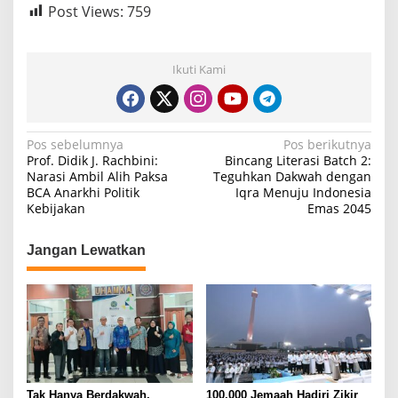
Post Views:
759
Ikuti Kami
N
Pos sebelumnya
Pos berikutnya
Prof. Didik J. Rachbini:
Bincang Literasi Batch 2:
a
Narasi Ambil Alih Paksa
Teguhkan Dakwah dengan
BCA Anarkhi Politik
Iqra Menuju Indonesia
v
Kebijakan
Emas 2045
i
g
Jangan Lewatkan
a
s
i
p
o
Tak Hanya Berdakwah,
100.000 Jemaah Hadiri Zikir