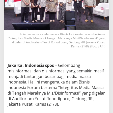
a
D
i
u
j
i
d
i
Foto bersama setelah acara Bisnis Indonesia Forum bertema
“Integritas Media Massa di Tengah Maraknya Mis/Disinformasi” yang
T
digelar di Auditorium Yusuf Ronodipuro, Gedung RRI, Jakarta Pusat,
e
Kamis (21/8). (Foto : Afit)
n
g
a
h
Jakarta, Indonesiaxpos
– Gelombang
M
misinformasi dan disinformasi yang semakin masif
a
r
menjadi tantangan besar bagi media massa
a
Indonesia. Hal ini mengemuka dalam Bisnis
k
Indonesia Forum bertema “Integritas Media Massa
n
di Tengah Maraknya Mis/Disinformasi” yang digelar
y
a
di Auditorium Yusuf Ronodipuro, Gedung RRI,
M
Jakarta Pusat, Kamis (21/8).
i
s