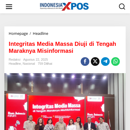
L
e
w
a
t
i
Homepage
/
Headline
I
k
n
e
Integritas Media Massa Diuji di Tengah
t
k
e
o
Maraknya Misinformasi
g
n
r
t
Redaksi
Agustus 22, 2025
Headline
,
Nasional
759 Dilihat
i
e
t
n
a
s
M
e
d
i
a
M
a
s
s