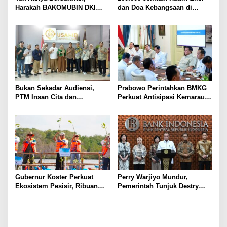
s
Harakah BAKOMUBIN DKI
dan Doa Kebangsaan di
Akan Gelar Pelatihan
Monas, Wujud Syukur atas
Advokasi dan Paralegal
Kemerdekaan Indonesia
Bersama LKLH FH UHAMKA
Bukan Sekadar Audiensi,
Prabowo Perintahkan BMKG
PTM Insan Cita dan
Perkuat Antisipasi Kemarau
Universitas Sahid Siapkan
dan Ancaman El Nino
Kolaborasi Open Turnamen
Tenis Meja
Gubernur Koster Perkuat
Perry Warjiyo Mundur,
Ekosistem Pesisir, Ribuan
Pemerintah Tunjuk Destry
Bibit Mangrove Ditanam di
Damayanti Jalankan Tugas
Bali⁰
Gubernur BI Sementara