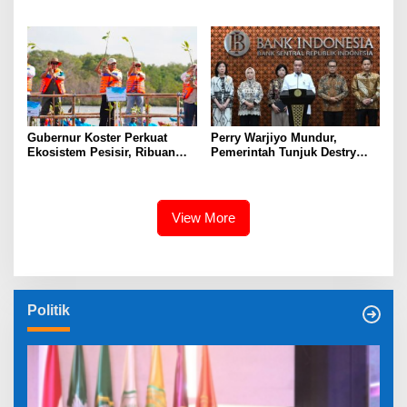
Universitas Sahid Siapkan
dan Ancaman El Nino
Kolaborasi Open Turnamen
Tenis Meja
Gubernur Koster Perkuat
Perry Warjiyo Mundur,
Ekosistem Pesisir, Ribuan
Pemerintah Tunjuk Destry
Bibit Mangrove Ditanam di
Damayanti Jalankan Tugas
Bali⁰
Gubernur BI Sementara
View More
Politik