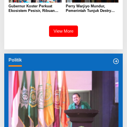
Gubernur Koster Perkuat
Perry Warjiyo Mundur,
Ekosistem Pesisir, Ribuan
Pemerintah Tunjuk Destry
Bibit Mangrove Ditanam di
Damayanti Jalankan Tugas
Bali⁰
Gubernur BI Sementara
View More
Politik