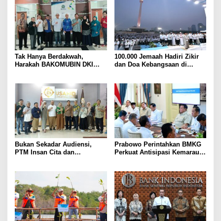
Tak Hanya Berdakwah,
100.000 Jemaah Hadiri Zikir
Harakah BAKOMUBIN DKI
dan Doa Kebangsaan di
Akan Gelar Pelatihan
Monas, Wujud Syukur atas
Advokasi dan Paralegal
Kemerdekaan Indonesia
Bersama LKLH FH UHAMKA
Bukan Sekadar Audiensi,
Prabowo Perintahkan BMKG
PTM Insan Cita dan
Perkuat Antisipasi Kemarau
Universitas Sahid Siapkan
dan Ancaman El Nino
Kolaborasi Open Turnamen
Tenis Meja