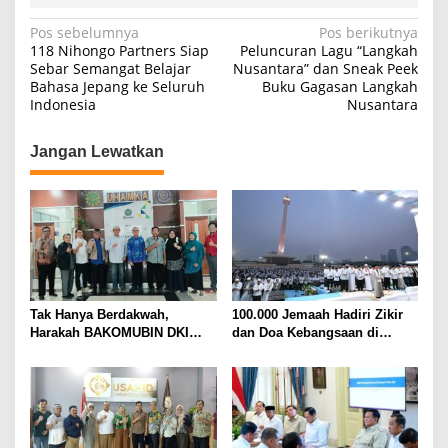
N
Pos sebelumnya
Pos berikutnya
118 Nihongo Partners Siap
Peluncuran Lagu “Langkah
a
Sebar Semangat Belajar
Nusantara” dan Sneak Peek
Bahasa Jepang ke Seluruh
Buku Gagasan Langkah
v
Indonesia
Nusantara
i
g
Jangan Lewatkan
a
s
i
p
o
s
Tak Hanya Berdakwah,
100.000 Jemaah Hadiri Zikir
Harakah BAKOMUBIN DKI
dan Doa Kebangsaan di
Akan Gelar Pelatihan
Monas, Wujud Syukur atas
Advokasi dan Paralegal
Kemerdekaan Indonesia
Bersama LKLH FH UHAMKA