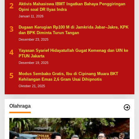
2
Aktivis Mahasiswa IBMT Ingatkan Bahaya Penggiringan
Opini soal DR Ilyas Indra
Januari 11, 2026
3
Dugaan Kerugian Rp100 M di Jamkrida Jabar–Jakre, KPK
dan BPK Diminta Turun Tangan
Desember 23, 2025
4
Yayasan Syarief Hidayatullah Gugat Kemenag dan UIN ke
PTUN Jakarta
Desember 19, 2025
5
Modus Sembako Gratis, Ibu di Cipinang Muara BKT
Kehilangan Emas 2,6 Gram Usai Dihipnotis
Oktober 21, 2025
Olahraga