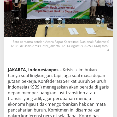
l
i
m
:
K
S
B
S
I
Foto bersama setelah Acara Rapat Koordinasi Nasional (Rakornas)
D
KSBSI di Oasis Amir Hotel, Jakarta, 12–14 Agustus 2025. (14/8) foto :
o
ist
r
o
n
g
JAKARTA, Indonesiaxpos
– Krisis iklim bukan
T
hanya soal lingkungan, tapi juga soal masa depan
r
jutaan pekerja. Konfederasi Serikat Buruh Seluruh
a
Indonesia (KSBSI) menegaskan akan berada di garis
n
s
depan memperjuangkan just transition atau
i
transisi yang adil, agar perubahan menuju
s
ekonomi hijau tidak mengorbankan hak dan mata
i
pencaharian buruh. Komitmen ini disampaikan
E
dalam konferensi pers di sela Rapat Koordinasi
n