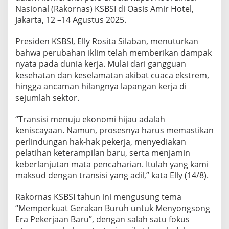
e
Nasional (Rakornas) KSBSI di Oasis Amir Hotel,
r
Jakarta, 12 –14 Agustus 2025.
g
i
Presiden KSBSI, Elly Rosita Silaban, menuturkan
y
bahwa perubahan iklim telah memberikan dampak
a
n
nyata pada dunia kerja. Mulai dari gangguan
g
kesehatan dan keselamatan akibat cuaca ekstrem,
A
hingga ancaman hilangnya lapangan kerja di
d
sejumlah sektor.
i
l
d
“Transisi menuju ekonomi hijau adalah
a
keniscayaan. Namun, prosesnya harus memastikan
n
perlindungan hak-hak pekerja, menyediakan
B
pelatihan keterampilan baru, serta menjamin
e
r
keberlanjutan mata pencaharian. Itulah yang kami
k
maksud dengan transisi yang adil,” kata Elly (14/8).
e
a
Rakornas KSBSI tahun ini mengusung tema
d
“Memperkuat Gerakan Buruh untuk Menyongsong
i
l
Era Pekerjaan Baru”, dengan salah satu fokus
a