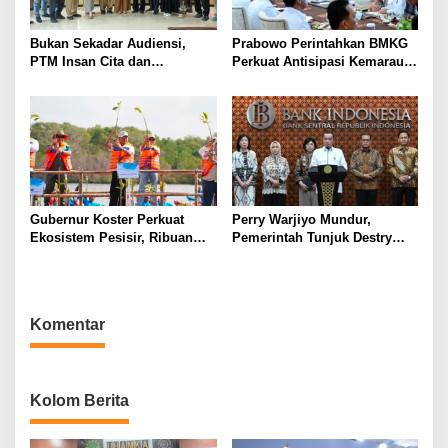
Bukan Sekadar Audiensi,
Prabowo Perintahkan BMKG
PTM Insan Cita dan
Perkuat Antisipasi Kemarau
Universitas Sahid Siapkan
dan Ancaman El Nino
Kolaborasi Open Turnamen
Tenis Meja
Gubernur Koster Perkuat
Perry Warjiyo Mundur,
Ekosistem Pesisir, Ribuan
Pemerintah Tunjuk Destry
Bibit Mangrove Ditanam di
Damayanti Jalankan Tugas
Bali⁰
Gubernur BI Sementara
Komentar
Kolom Berita