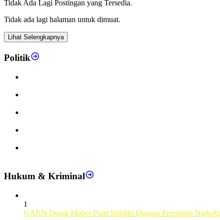
Tidak Ada Lagi Postingan yang Tersedia.
Tidak ada lagi halaman untuk dimuat.
Lihat Selengkapnya
Politik
Presidium Nasional BEM PTMA ZONA III Apresiasi Komitme
KEP Edisi 42 Paramadina Bedah Kebijakan Luar Negeri dan 
Presiden Prabowo: MBG Bukan Sekadar Program Makan, tetap
9 Relawan WNI GSF 2.0 Akhirnya Pulang, Kemlu RI Ungkap 
9 WNI Ditahan Israel, GPCI Gelar Malam Doa dan Solidaritas
Hukum & Kriminal
1
GANN Desak Mabes Polri Selidiki Dugaan Peredaran Narkob