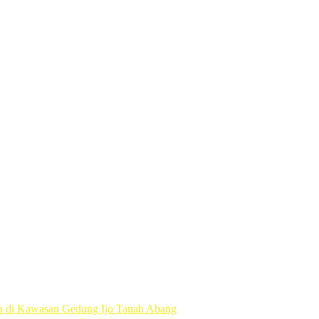
n Presiden Prabowo Membongkar Mega Korupsi di Kejaksaan
Ekonomi Kabinet Merah Putih
i Investasi Besar untuk Masa Depan Bangsa dan Kebangkitan Ekono
Proses Diplomasi Pembebasan
 untuk Gaza
a di Kawasan Gedung Ijo Tanah Abang