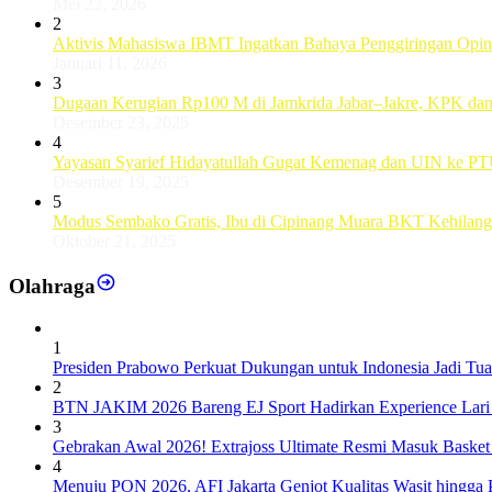
Mei 22, 2026
2
Aktivis Mahasiswa IBMT Ingatkan Bahaya Penggiringan Opini 
Januari 11, 2026
3
Dugaan Kerugian Rp100 M di Jamkrida Jabar–Jakre, KPK da
Desember 23, 2025
4
Yayasan Syarief Hidayatullah Gugat Kemenag dan UIN ke PT
Desember 19, 2025
5
Modus Sembako Gratis, Ibu di Cipinang Muara BKT Kehilang
Oktober 21, 2025
Olahraga
1
Presiden Prabowo Perkuat Dukungan untuk Indonesia Jadi T
2
BTN JAKIM 2026 Bareng EJ Sport Hadirkan Experience Lari K
3
Gebrakan Awal 2026! Extrajoss Ultimate Resmi Masuk Basket
4
Menuju PON 2026, AFI Jakarta Genjot Kualitas Wasit hingga Pe