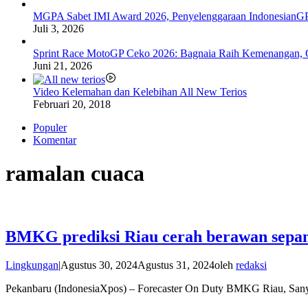
MGPA Sabet IMI Award 2026, Penyelenggaraan IndonesianGP
Juli 3, 2026
Sprint Race MotoGP Ceko 2026: Bagnaia Raih Kemenangan, 
Juni 21, 2026
Video Kelemahan dan Kelebihan All New Terios
Februari 20, 2018
Populer
Komentar
ramalan cuaca
BMKG prediksi Riau cerah berawan sepan
Lingkungan
|
Agustus 30, 2024
Agustus 31, 2024
oleh
redaksi
Pekanbaru (IndonesiaXpos) – Forecaster On Duty BMKG Riau, Sany