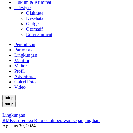
Hukum & Kriminal
Lifestyle
Olahraga
Kesehatan
Gadget
Otomatif
Entertainment
Pendidikan
Pariwisata
Lingkungan
Maritim
Militer
Profil
Advertorial
Galeri Foto
Video
tutup
tutup
Lingkungan
BMKG prediksi Riau cerah berawan sepanjang hari
Agustus 30, 2024