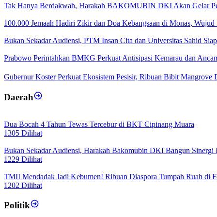
Tak Hanya Berdakwah, Harakah BAKOMUBIN DKI Akan Gelar Pe
100.000 Jemaah Hadiri Zikir dan Doa Kebangsaan di Monas, Wujud 
Bukan Sekadar Audiensi, PTM Insan Cita dan Universitas Sahid Si
Prabowo Perintahkan BMKG Perkuat Antisipasi Kemarau dan Anca
Gubernur Koster Perkuat Ekosistem Pesisir, Ribuan Bibit Mangrove D
Daerah
Dua Bocah 4 Tahun Tewas Tercebur di BKT Cipinang Muara
1305 Dilihat
Bukan Sekadar Audiensi, Harakah Bakomubin DKI Bangun Sinergi
1229 Dilihat
TMII Mendadak Jadi Kebumen! Ribuan Diaspora Tumpah Ruah di Fe
1202 Dilihat
Politik