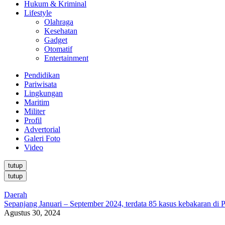
Hukum & Kriminal
Lifestyle
Olahraga
Kesehatan
Gadget
Otomatif
Entertainment
Pendidikan
Pariwisata
Lingkungan
Maritim
Militer
Profil
Advertorial
Galeri Foto
Video
tutup
tutup
Daerah
Sepanjang Januari – September 2024, terdata 85 kasus kebakaran di 
Agustus 30, 2024