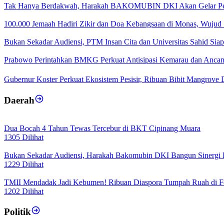
Tak Hanya Berdakwah, Harakah BAKOMUBIN DKI Akan Gelar Pe
100.000 Jemaah Hadiri Zikir dan Doa Kebangsaan di Monas, Wujud 
Bukan Sekadar Audiensi, PTM Insan Cita dan Universitas Sahid Si
Prabowo Perintahkan BMKG Perkuat Antisipasi Kemarau dan Anca
Gubernur Koster Perkuat Ekosistem Pesisir, Ribuan Bibit Mangrove D
Daerah
Dua Bocah 4 Tahun Tewas Tercebur di BKT Cipinang Muara
1305 Dilihat
Bukan Sekadar Audiensi, Harakah Bakomubin DKI Bangun Sinergi
1229 Dilihat
TMII Mendadak Jadi Kebumen! Ribuan Diaspora Tumpah Ruah di Fe
1202 Dilihat
Politik