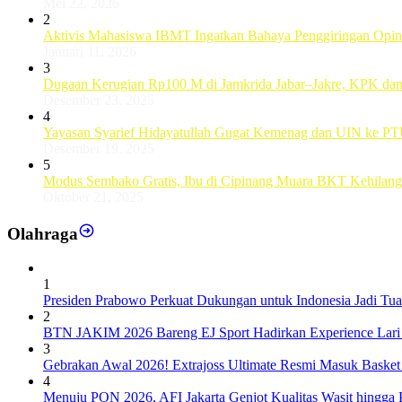
Mei 22, 2026
2
Aktivis Mahasiswa IBMT Ingatkan Bahaya Penggiringan Opini 
Januari 11, 2026
3
Dugaan Kerugian Rp100 M di Jamkrida Jabar–Jakre, KPK da
Desember 23, 2025
4
Yayasan Syarief Hidayatullah Gugat Kemenag dan UIN ke PT
Desember 19, 2025
5
Modus Sembako Gratis, Ibu di Cipinang Muara BKT Kehilang
Oktober 21, 2025
Olahraga
1
Presiden Prabowo Perkuat Dukungan untuk Indonesia Jadi T
2
BTN JAKIM 2026 Bareng EJ Sport Hadirkan Experience Lari K
3
Gebrakan Awal 2026! Extrajoss Ultimate Resmi Masuk Basket
4
Menuju PON 2026, AFI Jakarta Genjot Kualitas Wasit hingga Pe