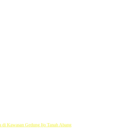
n Presiden Prabowo Membongkar Mega Korupsi di Kejaksaan
Ekonomi Kabinet Merah Putih
i Investasi Besar untuk Masa Depan Bangsa dan Kebangkitan Ekono
Proses Diplomasi Pembebasan
 untuk Gaza
a di Kawasan Gedung Ijo Tanah Abang