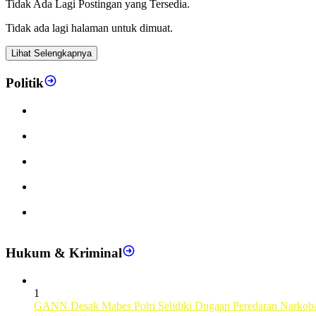
Tidak Ada Lagi Postingan yang Tersedia.
Tidak ada lagi halaman untuk dimuat.
Lihat Selengkapnya
Politik
Presidium Nasional BEM PTMA ZONA III Apresiasi Komitme
KEP Edisi 42 Paramadina Bedah Kebijakan Luar Negeri dan 
Presiden Prabowo: MBG Bukan Sekadar Program Makan, tetap
9 Relawan WNI GSF 2.0 Akhirnya Pulang, Kemlu RI Ungkap 
9 WNI Ditahan Israel, GPCI Gelar Malam Doa dan Solidaritas
Hukum & Kriminal
1
GANN Desak Mabes Polri Selidiki Dugaan Peredaran Narkob