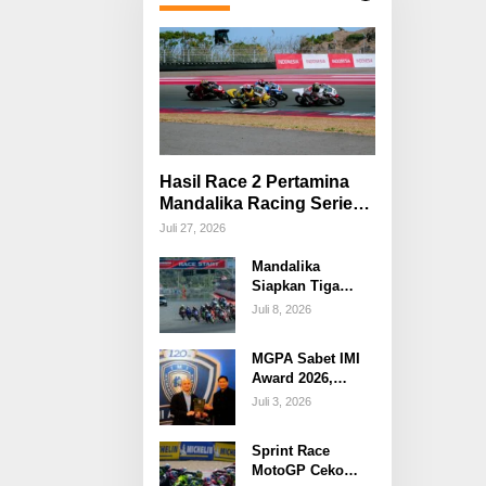
Hasil Race 2 Pertamina
Mandalika Racing Series
Putaran 3
Juli 27, 2026
Mandalika
Siapkan Tiga
Event Besar
Juli 8, 2026
Sepanjang Juli
2026, Perkuat
MGPA Sabet IMI
Posisi sebagai
Award 2026,
Destinasi Sport
Penyelenggaraan
Tourism
Juli 3, 2026
IndonesianGP
Indonesia
Mandalika Diakui
Sprint Race
Berstandar Dunia
MotoGP Ceko