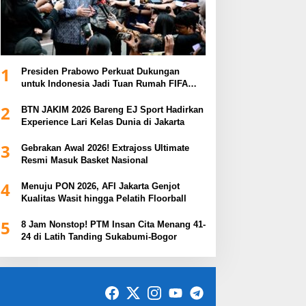
1
Presiden Prabowo Perkuat Dukungan
untuk Indonesia Jadi Tuan Rumah FIFA
ASEAN dan Persiapan Timnas Menuju
2
Piala Dunia 2030
BTN JAKIM 2026 Bareng EJ Sport Hadirkan
Experience Lari Kelas Dunia di Jakarta
3
Gebrakan Awal 2026! Extrajoss Ultimate
Resmi Masuk Basket Nasional
4
Menuju PON 2026, AFI Jakarta Genjot
Kualitas Wasit hingga Pelatih Floorball
5
8 Jam Nonstop! PTM Insan Cita Menang 41-
24 di Latih Tanding Sukabumi-Bogor