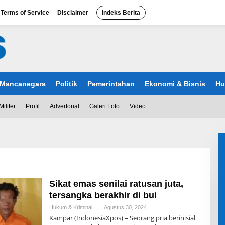
Terms of Service
Disclaimer
Indeks Berita
Mancanegara
Politik
Pemerintahan
Ekonomi & Bisnis
Hu
Militer
Profil
Advertorial
Galeri Foto
Video
Sikat emas senilai ratusan juta,
tersangka berakhir di bui
Hukum & Kriminal
|
Agustus 30, 2024
O
L
Kampar (IndonesiaXpos) – Seorang pria berinisial
E