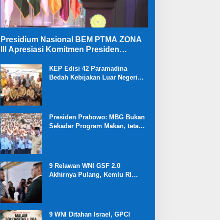
Presidium Nasional BEM PTMA ZONA
III Apresiasi Komitmen Presiden
Prabowo Membongkar Mega Korupsi di
Kejaksaan
KEP Edisi 42 Paramadina
Bedah Kebijakan Luar Negeri
dan Ekonomi Kabinet Merah
Putih
Presiden Prabowo: MBG Bukan
Sekadar Program Makan, tetapi
Investasi Besar untuk Masa
Depan Bangsa dan Kebangkitan
Ekonomi Desa
9 Relawan WNI GSF 2.0
Akhirnya Pulang, Kemlu RI
Ungkap Proses Diplomasi
Pembebasan
9 WNI Ditahan Israel, GPCI