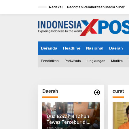
L
e
Redaksi
Pedoman Pemberitaan Media Siber
w
a
tutup
t
i
k
e
k
Beranda
Headline
Nasional
Daerah
o
n
t
Pendidikan
Pariwisata
Lingkungan
Maritim
e
n
Daerah
curat
Dua Bocah 4 Tahun
Tewas Tercebur di
BKT Cipinang Muara
1305 Dilihat