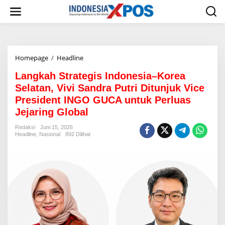
L
e
w
a
t
i
Homepage
/
Headline
L
k
a
e
Langkah Strategis Indonesia–Korea
n
k
g
o
Selatan, Vivi Sandra Putri Ditunjuk Vice
k
n
President INGO GUCA untuk Perluas
a
t
Jejaring Global
h
e
S
n
Redaksi
Juni 15, 2026
t
Headline
,
Nasional
892 Dilihat
r
a
t
e
g
i
s
I
n
d