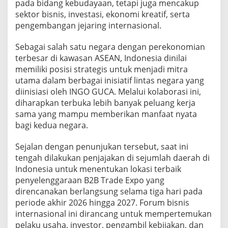
pada bidang kebudayaan, tetapi juga mencakup
s
sektor bisnis, investasi, ekonomi kreatif, serta
J
pengembangan jejaring internasional.
e
j
a
Sebagai salah satu negara dengan perekonomian
r
terbesar di kawasan ASEAN, Indonesia dinilai
i
memiliki posisi strategis untuk menjadi mitra
n
utama dalam berbagai inisiatif lintas negara yang
g
G
diinisiasi oleh INGO GUCA. Melalui kolaborasi ini,
l
diharapkan terbuka lebih banyak peluang kerja
o
sama yang mampu memberikan manfaat nyata
b
bagi kedua negara.
a
l
Sejalan dengan penunjukan tersebut, saat ini
tengah dilakukan penjajakan di sejumlah daerah di
Indonesia untuk menentukan lokasi terbaik
penyelenggaraan B2B Trade Expo yang
direncanakan berlangsung selama tiga hari pada
periode akhir 2026 hingga 2027. Forum bisnis
internasional ini dirancang untuk mempertemukan
pelaku usaha, investor, pengambil kebijakan, dan