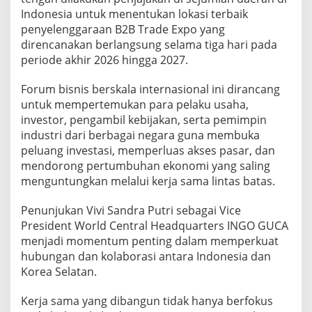
s
Indonesia untuk menentukan lokasi terbaik
i
penyelenggaraan B2B Trade Expo yang
d
direncanakan berlangsung selama tiga hari pada
e
periode akhir 2026 hingga 2027.
n
t
I
Forum bisnis berskala internasional ini dirancang
N
untuk mempertemukan para pelaku usaha,
G
investor, pengambil kebijakan, serta pemimpin
O
industri dari berbagai negara guna membuka
G
U
peluang investasi, memperluas akses pasar, dan
C
mendorong pertumbuhan ekonomi yang saling
A
menguntungkan melalui kerja sama lintas batas.
u
n
Penunjukan Vivi Sandra Putri sebagai Vice
t
u
President World Central Headquarters INGO GUCA
k
menjadi momentum penting dalam memperkuat
P
hubungan dan kolaborasi antara Indonesia dan
e
Korea Selatan.
r
l
u
Kerja sama yang dibangun tidak hanya berfokus
a