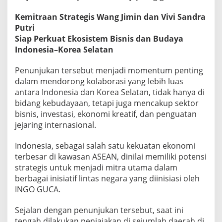
a
n
Kemitraan Strategis Wang Jimin dan Vivi Sandra
d
Putri
r
Siap Perkuat Ekosistem Bisnis dan Budaya
a
Indonesia–Korea Selatan
P
u
t
Penunjukan tersebut menjadi momentum penting
r
dalam mendorong kolaborasi yang lebih luas
i
antara Indonesia dan Korea Selatan, tidak hanya di
D
bidang kebudayaan, tetapi juga mencakup sektor
i
t
bisnis, investasi, ekonomi kreatif, dan penguatan
u
jejaring internasional.
n
j
Indonesia, sebagai salah satu kekuatan ekonomi
u
terbesar di kawasan ASEAN, dinilai memiliki potensi
k
V
strategis untuk menjadi mitra utama dalam
i
berbagai inisiatif lintas negara yang diinisiasi oleh
c
INGO GUCA.
e
P
Sejalan dengan penunjukan tersebut, saat ini
r
e
tengah dilakukan penjajakan di sejumlah daerah di