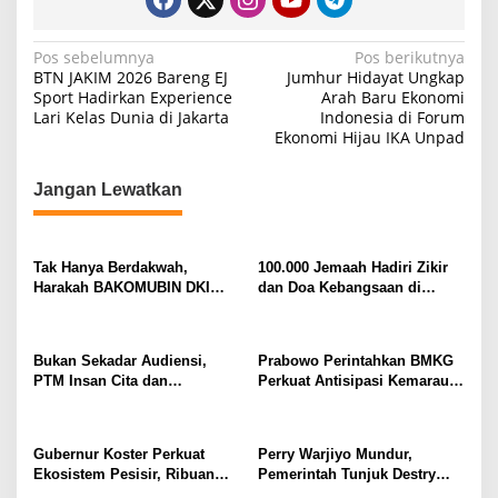
N
Pos sebelumnya
Pos berikutnya
BTN JAKIM 2026 Bareng EJ
Jumhur Hidayat Ungkap
a
Sport Hadirkan Experience
Arah Baru Ekonomi
Lari Kelas Dunia di Jakarta
Indonesia di Forum
v
Ekonomi Hijau IKA Unpad
i
g
Jangan Lewatkan
a
s
Tak Hanya Berdakwah,
100.000 Jemaah Hadiri Zikir
i
Harakah BAKOMUBIN DKI
dan Doa Kebangsaan di
p
Akan Gelar Pelatihan
Monas, Wujud Syukur atas
Advokasi dan Paralegal
Kemerdekaan Indonesia
o
Bersama LKLH FH UHAMKA
Bukan Sekadar Audiensi,
Prabowo Perintahkan BMKG
s
PTM Insan Cita dan
Perkuat Antisipasi Kemarau
Universitas Sahid Siapkan
dan Ancaman El Nino
Kolaborasi Open Turnamen
Tenis Meja
Gubernur Koster Perkuat
Perry Warjiyo Mundur,
Ekosistem Pesisir, Ribuan
Pemerintah Tunjuk Destry
Bibit Mangrove Ditanam di
Damayanti Jalankan Tugas