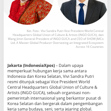
o
n
e
s
i
a
–
Ket. Foto : Vivi Sandra Putri Vice President World Central
K
Headquarters Global Union of Culture & Artists (INGO GUCA), dan
o
Wang Jimin General President of INGO GUCA and CEO of SHOW JMCo
r
Ltd. A Master Global Producer Overseeing an Integrated Ecosystem
Across 16 Countries
e
a
S
e
l
Jakarta (IndonesiaXpos)
– Dalam upaya
a
memperkuat hubungan kerja sama antara
t
Indonesia dan Korea Selatan, Vivi Sandra Putri
a
resmi ditunjuk sebagai Vice President World
n
Central Headquarters Global Union of Culture &
,
V
Artists (INGO GUCA), sebuah organisasi non-
i
pemerintah internasional yang berkantor pusat di
v
Korea Selatan dan bergerak dalam pengembangan
i
kerja sama budaya, seni, serta jejaring global.
S