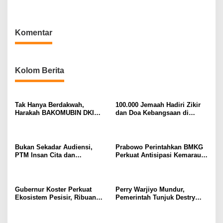
Bali⁰
Gubernur BI Sementara
Komentar
Kolom Berita
Tak Hanya Berdakwah,
100.000 Jemaah Hadiri Zikir
Harakah BAKOMUBIN DKI
dan Doa Kebangsaan di
Akan Gelar Pelatihan
Monas, Wujud Syukur atas
Advokasi dan Paralegal
Kemerdekaan Indonesia
Bersama LKLH FH UHAMKA
Bukan Sekadar Audiensi,
Prabowo Perintahkan BMKG
PTM Insan Cita dan
Perkuat Antisipasi Kemarau
Universitas Sahid Siapkan
dan Ancaman El Nino
Kolaborasi Open Turnamen
Tenis Meja
Gubernur Koster Perkuat
Perry Warjiyo Mundur,
Ekosistem Pesisir, Ribuan
Pemerintah Tunjuk Destry
Bibit Mangrove Ditanam di
Damayanti Jalankan Tugas
Bali⁰
Gubernur BI Sementara