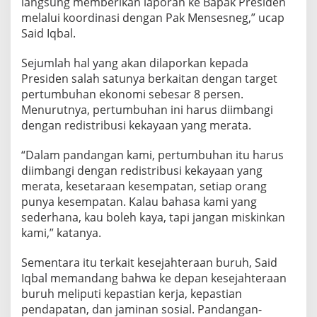
langsung memberikan laporan ke Bapak Presiden
g
melalui koordinasi dengan Pak Mensesneg,” ucap
k
Said Iqbal.
a
n
K
Sejumlah hal yang akan dilaporkan kepada
e
Presiden salah satunya berkaitan dengan target
p
pertumbuhan ekonomi sebesar 8 persen.
a
Menurutnya, pertumbuhan ini harus diimbangi
s
t
dengan redistribusi kekayaan yang merata.
i
a
“Dalam pandangan kami, pertumbuhan itu harus
n
diimbangi dengan redistribusi kekayaan yang
K
merata, kesetaraan kesempatan, setiap orang
e
r
punya kesempatan. Kalau bahasa kami yang
j
sederhana, kau boleh kaya, tapi jangan miskinkan
a
kami,” katanya.
,
U
Sementara itu terkait kesejahteraan buruh, Said
p
a
Iqbal memandang bahwa ke depan kesejahteraan
h
buruh meliputi kepastian kerja, kepastian
L
pendapatan, dan jaminan sosial. Pandangan-
a