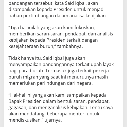
pandangan tersebut, kata Said Iqbal, akan
y
disampaikan kepada Presiden untuk menjadi
a
k
bahan pertimbangan dalam analisa kebijakan.
,
d
“Tiga hal inilah yang akan kami fokuskan,
a
memberikan saran-saran, pendapat, dan analisis
n
kebijakan kepada Presiden terkait dengan
P
e
kesejahteraan buruh,” tambahnya.
r
l
Tidak hanya itu, Said Iqbal juga akan
i
menyampaikan pandangannya terkait upah layak
n
bagi para buruh. Termasuk juga terkait pekerja
d
u
buruh migran yang saat ini menurutnya masih
n
memerlukan perlindungan dari negara.
g
a
“Hal-hal ini yang akan kami sampaikan kepada
n
Bapak Presiden dalam bentuk saran, pendapat,
B
u
gagasan, dan menganalisis kebijakan. Tentu saya
r
akan mendatangi beberapa menteri untuk
u
mendiskusikan,” ujarnya.
h