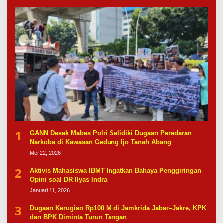
1
GANN Desak Mabes Polri Selidiki Dugaan Peredaran
Narkoba di Kawasan Gedung Ijo Tanah Abang
Mei 22, 2026
2
Aktivis Mahasiswa IBMT Ingatkan Bahaya Penggiringan
Opini soal DR Ilyas Indra
Januari 11, 2026
3
Dugaan Kerugian Rp100 M di Jamkrida Jabar–Jakre, KPK
dan BPK Diminta Turun Tangan