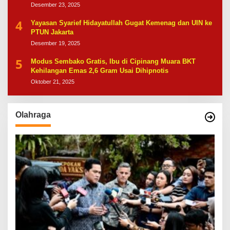
Desember 23, 2025
4
Yayasan Syarief Hidayatullah Gugat Kemenag dan UIN ke
PTUN Jakarta
Desember 19, 2025
5
Modus Sembako Gratis, Ibu di Cipinang Muara BKT
Kehilangan Emas 2,6 Gram Usai Dihipnotis
Oktober 21, 2025
Olahraga