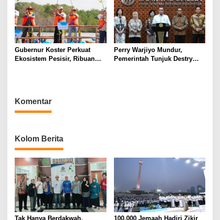
Gubernur Koster Perkuat
Perry Warjiyo Mundur,
Ekosistem Pesisir, Ribuan
Pemerintah Tunjuk Destry
Bibit Mangrove Ditanam di
Damayanti Jalankan Tugas
Bali⁰
Gubernur BI Sementara
Komentar
Kolom Berita
Tak Hanya Berdakwah,
100.000 Jemaah Hadiri Zikir