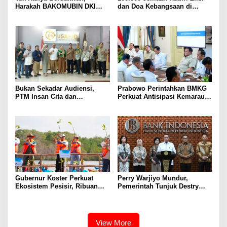
Harakah BAKOMUBIN DKI
dan Doa Kebangsaan di
Akan Gelar Pelatihan
Monas, Wujud Syukur atas
Advokasi dan Paralegal
Kemerdekaan Indonesia
Bersama LKLH FH UHAMKA
Bukan Sekadar Audiensi,
Prabowo Perintahkan BMKG
PTM Insan Cita dan
Perkuat Antisipasi Kemarau
Universitas Sahid Siapkan
dan Ancaman El Nino
Kolaborasi Open Turnamen
Tenis Meja
Gubernur Koster Perkuat
Perry Warjiyo Mundur,
Ekosistem Pesisir, Ribuan
Pemerintah Tunjuk Destry
Bibit Mangrove Ditanam di
Damayanti Jalankan Tugas
Bali⁰
Gubernur BI Sementara
View More