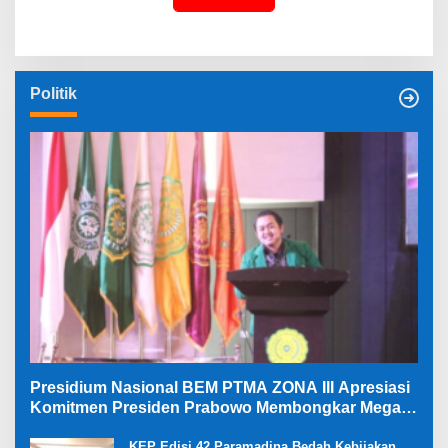
Politik
Presidium Nasional BEM PTMA ZONA III Apresiasi
Komitmen Presiden Prabowo Membongkar Mega
Korupsi di Kejaksaan
KEP Edisi 42 Paramadina Bedah Kebijakan