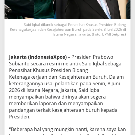
b
o
w
o
,
Said Iqbal dilantik sebagai Penasihat Khusus Presiden Bidang
Ketenagakerjaan dan Kesejahteraan Buruh pada Senin, 8 Juni 2026 di
S
Istana Negara, Jakarta. (Foto: BPMI Setpres)
a
i
d
I
Jakarta (IndonesiaXpos)
– Presiden Prabowo
q
b
Subianto secara resmi melantik Said Iqbal sebagai
a
Penasihat Khusus Presiden Bidang
l
Ketenagakerjaan dan Kesejahteraan Buruh. Dalam
S
keterangannya usai pelantikan pada Senin, 8 Juni
i
2026 di Istana Negara, Jakarta, Said Iqbal
a
p
menyampaikan bahwa dirinya akan segera
P
memberikan laporan dan menyampaikan
e
pandangan terkait kesejahteraan buruh kepada
r
Presiden.
j
u
a
“Beberapa hal yang mungkin nanti, karena saya kan
n