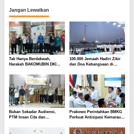
i
g
Jangan Lewatkan
a
s
i
p
o
s
Tak Hanya Berdakwah,
100.000 Jemaah Hadiri Zikir
Harakah BAKOMUBIN DKI
dan Doa Kebangsaan di
Akan Gelar Pelatihan
Monas, Wujud Syukur atas
Advokasi dan Paralegal
Kemerdekaan Indonesia
Bersama LKLH FH UHAMKA
Bukan Sekadar Audiensi,
Prabowo Perintahkan BMKG
PTM Insan Cita dan
Perkuat Antisipasi Kemarau
Universitas Sahid Siapkan
dan Ancaman El Nino
Kolaborasi Open Turnamen
Tenis Meja