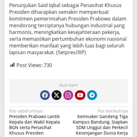
Penunjukan Said Iqbal sebagai Penasihat Khusus
Presiden diharapkan semakin memperkuat
komitmen pemerintahan Presiden Prabowo dalam
mendorong terciptanya hubungan industrial yang
harmonis, meningkatkan kesejahteraan pekerja,
serta memastikan pertumbuhan ekonomi nasional
memberikan manfaat yang lebih luas bagi seluruh
lapisan masyarakat. (Setpres/IXP)
Post Views:
730
Ikuti Kami
N
Pos sebelumnya
Pos berikutnya
Presiden Prabowo Lantik
Kemnaker Gandeng Tiga
a
Kepala dan Wakil Kepala
Kampus Bandung, Siapkan
BGN serta Penasihat
SDM Unggul dan Perkecil
v
Khusus Presiden
Kesenjangan Dunia Kerja