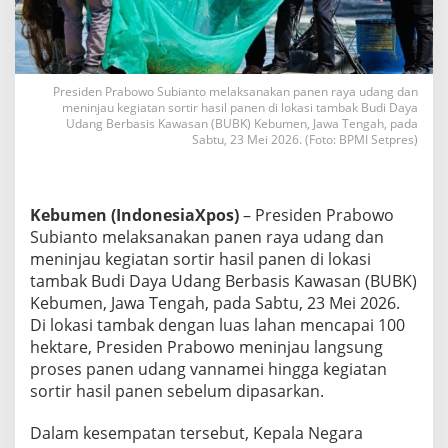
n
R
a
y
a
Presiden Prabowo Subianto melaksanakan panen raya udang dan
U
meninjau kegiatan sortir hasil panen di lokasi tambak Budi Daya
d
Udang Berbasis Kawasan (BUBK) Kebumen, Jawa Tengah, pada
a
Sabtu, 23 Mei 2026. (Foto: BPMI Setpres)
n
g
d
i
Kebumen (IndonesiaXpos)
– Presiden Prabowo
B
Subianto melaksanakan panen raya udang dan
U
meninjau kegiatan sortir hasil panen di lokasi
B
tambak Budi Daya Udang Berbasis Kawasan (BUBK)
K
K
Kebumen, Jawa Tengah, pada Sabtu, 23 Mei 2026.
e
Di lokasi tambak dengan luas lahan mencapai 100
b
hektare, Presiden Prabowo meninjau langsung
u
proses panen udang vannamei hingga kegiatan
m
e
sortir hasil panen sebelum dipasarkan.
n
P
Dalam kesempatan tersebut, Kepala Negara
e