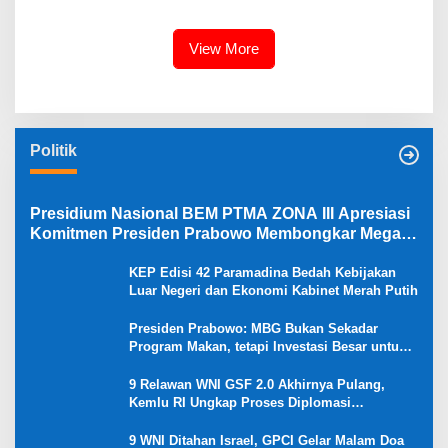
Bali⁰
View More
Politik
Presidium Nasional BEM PTMA ZONA III Apresiasi
Komitmen Presiden Prabowo Membongkar Mega
Korupsi di Kejaksaan
KEP Edisi 42 Paramadina Bedah Kebijakan
Luar Negeri dan Ekonomi Kabinet Merah Putih
Presiden Prabowo: MBG Bukan Sekadar
Program Makan, tetapi Investasi Besar untuk
Masa Depan Bangsa dan Kebangkitan
Ekonomi Desa
9 Relawan WNI GSF 2.0 Akhirnya Pulang,
Kemlu RI Ungkap Proses Diplomasi
Pembebasan
9 WNI Ditahan Israel, GPCI Gelar Malam Doa