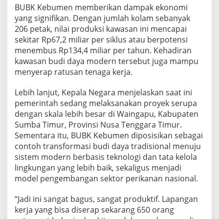
BUBK Kebumen memberikan dampak ekonomi
a
h
yang signifikan. Dengan jumlah kolam sebanyak
a
206 petak, nilai produksi kawasan ini mencapai
n
sekitar Rp67,2 miliar per siklus atau berpotensi
a
menembus Rp134,4 miliar per tahun. Kehadiran
n
P
kawasan budi daya modern tersebut juga mampu
a
menyerap ratusan tenaga kerja.
n
g
Lebih lanjut, Kepala Negara menjelaskan saat ini
a
pemerintah sedang melaksanakan proyek serupa
n
N
dengan skala lebih besar di Waingapu, Kabupaten
a
Sumba Timur, Provinsi Nusa Tenggara Timur.
s
Sementara itu, BUBK Kebumen diposisikan sebagai
i
contoh transformasi budi daya tradisional menuju
o
sistem modern berbasis teknologi dan tata kelola
n
a
lingkungan yang lebih baik, sekaligus menjadi
l
model pengembangan sektor perikanan nasional.
“Jadi ini sangat bagus, sangat produktif. Lapangan
kerja yang bisa diserap sekarang 650 orang