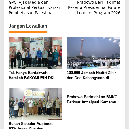
a
GPCI Ajak Media dan
Prabowo Beri Taklimat
Profesional Perkuat Narasi
Peserta Presidential Future
v
Pembebasan Palestina
Leaders Program 2026
i
g
Jangan Lewatkan
a
s
i
p
o
s
Tak Hanya Berdakwah,
100.000 Jemaah Hadiri Zikir
Harakah BAKOMUBIN DKI
dan Doa Kebangsaan di
Akan Gelar Pelatihan
Monas, Wujud Syukur atas
Advokasi dan Paralegal
Kemerdekaan Indonesia
Bersama LKLH FH UHAMKA
Prabowo Perintahkan BMKG
Perkuat Antisipasi Kemarau
dan Ancaman El Nino
Bukan Sekadar Audiensi,
PTM Insan Cita dan