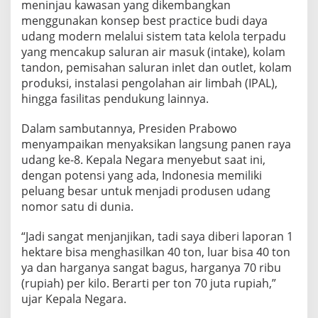
meninjau kawasan yang dikembangkan
r
menggunakan konsep best practice budi daya
k
u
udang modern melalui sistem tata kelola terpadu
a
yang mencakup saluran air masuk (intake), kolam
t
tandon, pemisahan saluran inlet dan outlet, kolam
B
produksi, instalasi pengolahan air limbah (IPAL),
u
hingga fasilitas pendukung lainnya.
d
i
D
Dalam sambutannya, Presiden Prabowo
a
menyampaikan menyaksikan langsung panen raya
y
udang ke-8. Kepala Negara menyebut saat ini,
a
dengan potensi yang ada, Indonesia memiliki
M
o
peluang besar untuk menjadi produsen udang
d
nomor satu di dunia.
e
r
“Jadi sangat menjanjikan, tadi saya diberi laporan 1
n
hektare bisa menghasilkan 40 ton, luar bisa 40 ton
d
a
ya dan harganya sangat bagus, harganya 70 ribu
n
(rupiah) per kilo. Berarti per ton 70 juta rupiah,”
K
ujar Kepala Negara.
e
t