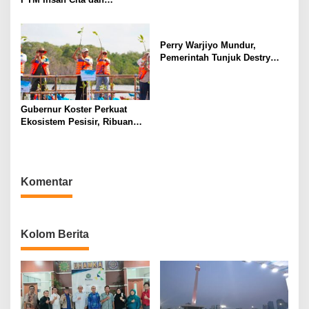
Universitas Sahid Siapkan
Kolaborasi Open Turnamen
Tenis Meja
Perry Warjiyo Mundur,
Pemerintah Tunjuk Destry
Damayanti Jalankan Tugas
Gubernur BI Sementara
Gubernur Koster Perkuat
Ekosistem Pesisir, Ribuan
Bibit Mangrove Ditanam di
Bali⁰
Komentar
Kolom Berita