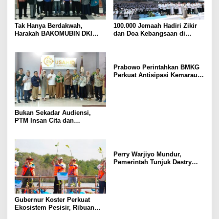
Tak Hanya Berdakwah,
100.000 Jemaah Hadiri Zikir
Harakah BAKOMUBIN DKI
dan Doa Kebangsaan di
Akan Gelar Pelatihan
Monas, Wujud Syukur atas
Advokasi dan Paralegal
Kemerdekaan Indonesia
Bersama LKLH FH UHAMKA
Prabowo Perintahkan BMKG
Perkuat Antisipasi Kemarau
dan Ancaman El Nino
Bukan Sekadar Audiensi,
PTM Insan Cita dan
Universitas Sahid Siapkan
Kolaborasi Open Turnamen
Tenis Meja
Perry Warjiyo Mundur,
Pemerintah Tunjuk Destry
Damayanti Jalankan Tugas
Gubernur BI Sementara
Gubernur Koster Perkuat
Ekosistem Pesisir, Ribuan
Bibit Mangrove Ditanam di