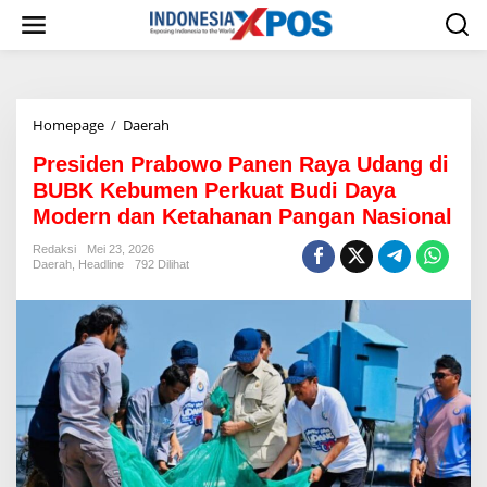
L
e
w
a
t
i
Homepage
/
Daerah
P
k
r
e
Presiden Prabowo Panen Raya Udang di
e
k
s
o
BUBK Kebumen Perkuat Budi Daya
i
n
Modern dan Ketahanan Pangan Nasional
d
t
e
e
Redaksi
Mei 23, 2026
n
n
Daerah
,
Headline
792 Dilihat
P
r
a
b
o
w
o
P
a
n
e