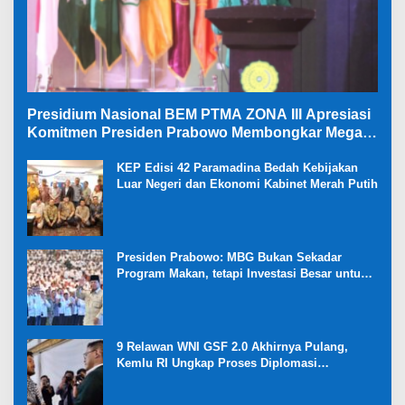
Presidium Nasional BEM PTMA ZONA III Apresiasi
Komitmen Presiden Prabowo Membongkar Mega
Korupsi di Kejaksaan
KEP Edisi 42 Paramadina Bedah Kebijakan
Luar Negeri dan Ekonomi Kabinet Merah Putih
Presiden Prabowo: MBG Bukan Sekadar
Program Makan, tetapi Investasi Besar untuk
Masa Depan Bangsa dan Kebangkitan
Ekonomi Desa
9 Relawan WNI GSF 2.0 Akhirnya Pulang,
Kemlu RI Ungkap Proses Diplomasi
Pembebasan