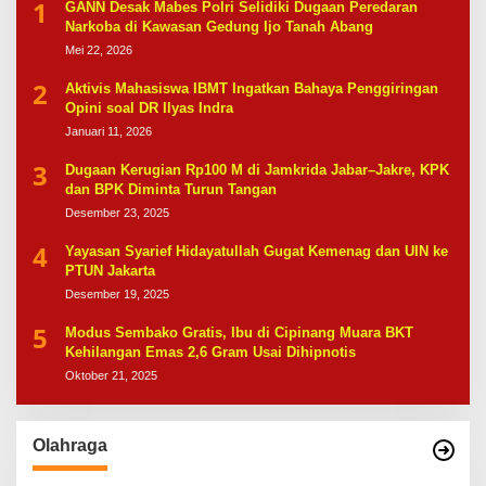
1
GANN Desak Mabes Polri Selidiki Dugaan Peredaran
Narkoba di Kawasan Gedung Ijo Tanah Abang
Mei 22, 2026
2
Aktivis Mahasiswa IBMT Ingatkan Bahaya Penggiringan
Opini soal DR Ilyas Indra
Januari 11, 2026
3
Dugaan Kerugian Rp100 M di Jamkrida Jabar–Jakre, KPK
dan BPK Diminta Turun Tangan
Desember 23, 2025
4
Yayasan Syarief Hidayatullah Gugat Kemenag dan UIN ke
PTUN Jakarta
Desember 19, 2025
5
Modus Sembako Gratis, Ibu di Cipinang Muara BKT
Kehilangan Emas 2,6 Gram Usai Dihipnotis
Oktober 21, 2025
Olahraga