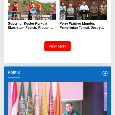
Gubernur Koster Perkuat
Perry Warjiyo Mundur,
Ekosistem Pesisir, Ribuan
Pemerintah Tunjuk Destry
Bibit Mangrove Ditanam di
Damayanti Jalankan Tugas
Bali⁰
Gubernur BI Sementara
View More
Politik