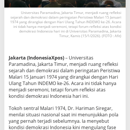
g
a
Universitas Paramadina, Jakarta Timur, menjadi ruang refleksi
t
sejarah dan demokrasi dalam peringatan Peristiwa Malari 15 Januari
k
1974 yang dirangkai dengan Hari Ulang Tahun INDEMO ke-26. Acara
a
ini tidak hanya menjadi seremoni, tetapi forum refleksi atas kondisi
n
demokrasi Indonesia hari ini di Universitas Paramadina, Jakarta
D
Timur, Kamis (15/1/2026). (FOTO : Afit)
e
m
o
k
Jakarta (IndonesiaXpos)
– Universitas
r
Paramadina, Jakarta Timur, menjadi ruang refleksi
a
sejarah dan demokrasi dalam peringatan Peristiwa
s
i
Malari 15 Januari 1974 yang dirangkai dengan Hari
R
Ulang Tahun INDEMO ke-26. Acara ini tidak hanya
a
menjadi seremoni, tetapi forum refleksi atas
p
kondisi demokrasi Indonesia hari ini.
u
h
d
Tokoh sentral Malari 1974, Dr. Hariman Siregar,
i
menilai situasi nasional saat ini menunjukkan pola
P
yang pernah terjadi sebelumnya. Ia menyebut
e
kondisi demokrasi Indonesia kini mengulang fase
r