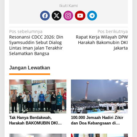
Ikuti Kami
N
Pos sebelumnya
Pos berikutnya
Resonansi CDCC 2026: Din
Rapat Kerja Wilayah DPW
a
Syamsuddin Sebut Dialog
Harakah Bakomubin DKI
Lintas Iman Jalan Terakhir
Jakarta
v
Selamatkan Bangsa
i
g
Jangan Lewatkan
a
s
i
p
o
s
Tak Hanya Berdakwah,
100.000 Jemaah Hadiri Zikir
Harakah BAKOMUBIN DKI
dan Doa Kebangsaan di
Akan Gelar Pelatihan
Monas, Wujud Syukur atas
Advokasi dan Paralegal
Kemerdekaan Indonesia