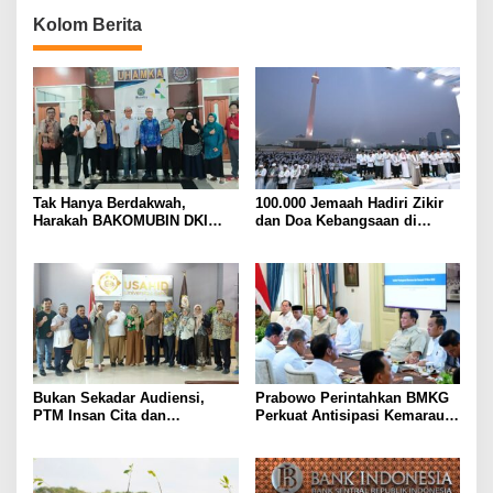
Kolom Berita
Tak Hanya Berdakwah,
100.000 Jemaah Hadiri Zikir
Harakah BAKOMUBIN DKI
dan Doa Kebangsaan di
Akan Gelar Pelatihan
Monas, Wujud Syukur atas
Advokasi dan Paralegal
Kemerdekaan Indonesia
Bersama LKLH FH UHAMKA
Bukan Sekadar Audiensi,
Prabowo Perintahkan BMKG
PTM Insan Cita dan
Perkuat Antisipasi Kemarau
Universitas Sahid Siapkan
dan Ancaman El Nino
Kolaborasi Open Turnamen
Tenis Meja