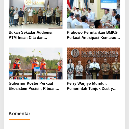
Bersama LKLH FH UHAMKA
Bukan Sekadar Audiensi,
Prabowo Perintahkan BMKG
PTM Insan Cita dan
Perkuat Antisipasi Kemarau
Universitas Sahid Siapkan
dan Ancaman El Nino
Kolaborasi Open Turnamen
Tenis Meja
Gubernur Koster Perkuat
Perry Warjiyo Mundur,
Ekosistem Pesisir, Ribuan
Pemerintah Tunjuk Destry
Bibit Mangrove Ditanam di
Damayanti Jalankan Tugas
Bali⁰
Gubernur BI Sementara
Komentar