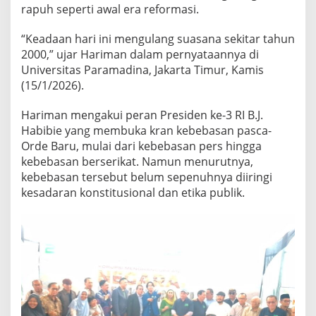
i
rapuh seperti awal era reformasi.
n
g
“Keadaan hari ini mengulang suasana sekitar tahun
a
2000,” ujar Hariman dalam pernyataannya di
t
Universitas Paramadina, Jakarta Timur, Kamis
a
n
(15/1/2026).
M
a
Hariman mengakui peran Presiden ke-3 RI B.J.
l
Habibie yang membuka kran kebebasan pasca-
a
Orde Baru, mulai dari kebebasan pers hingga
r
i
kebebasan berserikat. Namun menurutnya,
1
kebebasan tersebut belum sepenuhnya diiringi
9
kesadaran konstitusional dan etika publik.
7
4