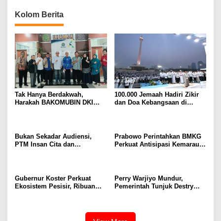
Kolom Berita
Tak Hanya Berdakwah,
100.000 Jemaah Hadiri Zikir
Harakah BAKOMUBIN DKI
dan Doa Kebangsaan di
Akan Gelar Pelatihan
Monas, Wujud Syukur atas
Advokasi dan Paralegal
Kemerdekaan Indonesia
Bersama LKLH FH UHAMKA
Bukan Sekadar Audiensi,
Prabowo Perintahkan BMKG
PTM Insan Cita dan
Perkuat Antisipasi Kemarau
Universitas Sahid Siapkan
dan Ancaman El Nino
Kolaborasi Open Turnamen
Tenis Meja
Gubernur Koster Perkuat
Perry Warjiyo Mundur,
Ekosistem Pesisir, Ribuan
Pemerintah Tunjuk Destry
Bibit Mangrove Ditanam di
Damayanti Jalankan Tugas
Bali⁰
Gubernur BI Sementara