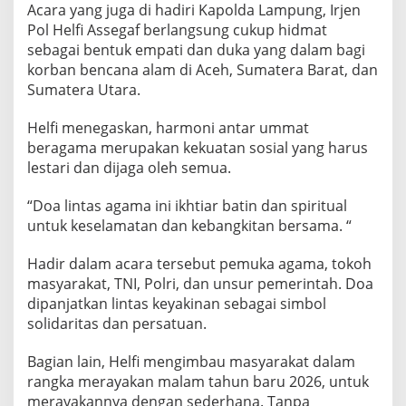
Acara yang juga di hadiri Kapolda Lampung, Irjen
a
T
Pol Helfi Assegaf berlangsung cukup hidmat
e
sebagai bentuk empati dan duka yang dalam bagi
k
korban bencana alam di Aceh, Sumatera Barat, dan
a
Sumatera Utara.
n
k
a
Helfi menegaskan, harmoni antar ummat
n
beragama merupakan kekuatan sosial yang harus
P
lestari dan dijaga oleh semua.
e
r
“Doa lintas agama ini ikhtiar batin dan spiritual
s
a
untuk keselamatan dan kebangkitan bersama. “
t
u
Hadir dalam acara tersebut pemuka agama, tokoh
a
masyarakat, TNI, Polri, dan unsur pemerintah. Doa
n
dipanjatkan lintas keyakinan sebagai simbol
d
i
solidaritas dan persatuan.
T
e
Bagian lain, Helfi mengimbau masyarakat dalam
n
rangka merayakan malam tahun baru 2026, untuk
g
merayakannya dengan sederhana. Tanpa
a