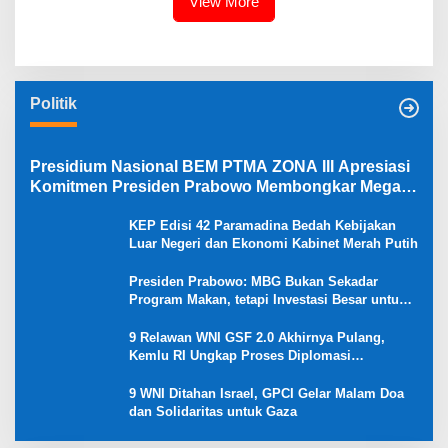
View More
Politik
Presidium Nasional BEM PTMA ZONA III Apresiasi
Komitmen Presiden Prabowo Membongkar Mega
Korupsi di Kejaksaan
KEP Edisi 42 Paramadina Bedah Kebijakan
Luar Negeri dan Ekonomi Kabinet Merah Putih
Presiden Prabowo: MBG Bukan Sekadar
Program Makan, tetapi Investasi Besar untuk
Masa Depan Bangsa dan Kebangkitan
Ekonomi Desa
9 Relawan WNI GSF 2.0 Akhirnya Pulang,
Kemlu RI Ungkap Proses Diplomasi
Pembebasan
9 WNI Ditahan Israel, GPCI Gelar Malam Doa
dan Solidaritas untuk Gaza