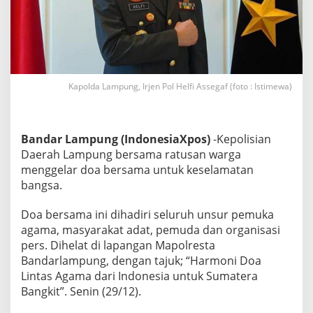
r
g
a
d
i
B
a
Kapolda Lampung, Irjen Pol Helfi Assegaf (foto : Istimewa)
n
d
a
r
Bandar Lampung (IndonesiaXpos)
-Kepolisian
l
Daerah Lampung bersama ratusan warga
a
menggelar doa bersama untuk keselamatan
m
p
bangsa.
u
n
Doa bersama ini dihadiri seluruh unsur pemuka
g
agama, masyarakat adat, pemuda dan organisasi
,
pers. Dihelat di lapangan Mapolresta
K
a
Bandarlampung, dengan tajuk; “Harmoni Doa
p
Lintas Agama dari Indonesia untuk Sumatera
o
Bangkit”. Senin (29/12).
l
d