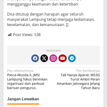
h
mengganggu keamanan dan ketertiban.
D
u
Doa ditutup dengan harapan agar seluruh
k
masyarakat Lampung tetap menjaga kedamaian,
a
keselamatan, dan kemanusiaan. []
B
e
n
Post Views:
538
c
a
n
Ikuti Kami
a
N
Pos sebelumnya
Pos berikutnya
Pasca-Musda II, JMSI
Tak Hanya Aparat, MS3G
a
Lampung fokus bereskan
Turut Ambil Peran
organisasi dan perkuat
Amankan Jatinegara Jelang
v
barisan pengurus.
Tahun Baru
i
g
Jangan Lewatkan
a