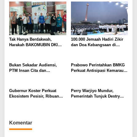
s
i
p
o
s
Tak Hanya Berdakwah,
100.000 Jemaah Hadiri Zikir
Harakah BAKOMUBIN DKI
dan Doa Kebangsaan di
Akan Gelar Pelatihan
Monas, Wujud Syukur atas
Advokasi dan Paralegal
Kemerdekaan Indonesia
Bersama LKLH FH UHAMKA
Bukan Sekadar Audiensi,
Prabowo Perintahkan BMKG
PTM Insan Cita dan
Perkuat Antisipasi Kemarau
Universitas Sahid Siapkan
dan Ancaman El Nino
Kolaborasi Open Turnamen
Tenis Meja
Gubernur Koster Perkuat
Perry Warjiyo Mundur,
Ekosistem Pesisir, Ribuan
Pemerintah Tunjuk Destry
Bibit Mangrove Ditanam di
Damayanti Jalankan Tugas
Bali⁰
Gubernur BI Sementara
Komentar