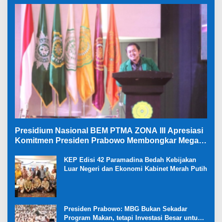
Presidium Nasional BEM PTMA ZONA III Apresiasi
Komitmen Presiden Prabowo Membongkar Mega
Korupsi di Kejaksaan
KEP Edisi 42 Paramadina Bedah Kebijakan
Luar Negeri dan Ekonomi Kabinet Merah Putih
Presiden Prabowo: MBG Bukan Sekadar
Program Makan, tetapi Investasi Besar untuk