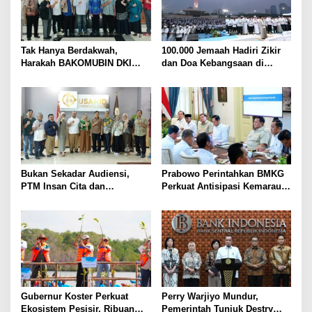
p
o
s
Tak Hanya Berdakwah,
100.000 Jemaah Hadiri Zikir
Harakah BAKOMUBIN DKI
dan Doa Kebangsaan di
Akan Gelar Pelatihan
Monas, Wujud Syukur atas
Advokasi dan Paralegal
Kemerdekaan Indonesia
Bersama LKLH FH UHAMKA
Bukan Sekadar Audiensi,
Prabowo Perintahkan BMKG
PTM Insan Cita dan
Perkuat Antisipasi Kemarau
Universitas Sahid Siapkan
dan Ancaman El Nino
Kolaborasi Open Turnamen
Tenis Meja
Gubernur Koster Perkuat
Perry Warjiyo Mundur,
Ekosistem Pesisir, Ribuan
Pemerintah Tunjuk Destry