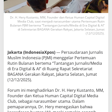
:
A
I
T
Dr. H. Hery Kustanto, MM, Founder dan Ketua Human Capital Digital
a
Media Club, saat menjadi narasumber utama Pertemuan Rutin
k
Bulanan PJMI bertema “Tantangan Jurnalis/Media di Era Digital & AI”
G
di Sekretariat BAGANA Gerakan Rakyat, Jakarta Selatan, Jumat
(12/12/2025).
a
n
t
i
Jakarta (IndonesiaXpos)
— Persaudaraan Jurnalis
k
a
Muslim Indonesia (PJMI) menggelar Pertemuan
n
Rutin Bulanan bertema “Tantangan Jurnalis/Media
M
di Era Digital & AI” di Ruang Rapat Sekretariat
a
BAGANA Gerakan Rakyat, Jakarta Selatan, Jumat
n
u
(12/12/2025).
s
i
Forum ini menghadirkan Dr. H. Hery Kustanto, MM,
a
Founder dan Ketua Human Capital Digital Media
Club, sebagai narasumber utama. Dalam
pemaparannya, Dr. Hery menegaskan bahwa