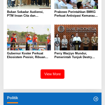
Bukan Sekadar Audiensi,
Prabowo Perintahkan BMKG
PTM Insan Cita dan
Perkuat Antisipasi Kemarau
Universitas Sahid Siapkan
dan Ancaman El Nino
Kolaborasi Open Turnamen
Tenis Meja
Gubernur Koster Perkuat
Perry Warjiyo Mundur,
Ekosistem Pesisir, Ribuan
Pemerintah Tunjuk Destry
Bibit Mangrove Ditanam di
Damayanti Jalankan Tugas
Bali⁰
Gubernur BI Sementara
View More
Politik