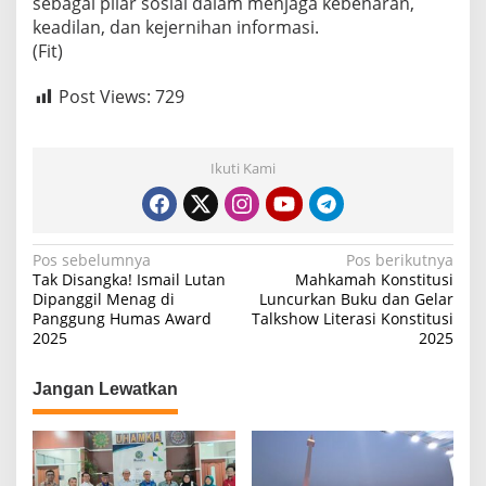
sebagai pilar sosial dalam menjaga kebenaran,
keadilan, dan kejernihan informasi.
(Fit)
Post Views:
729
Ikuti Kami
N
Pos sebelumnya
Pos berikutnya
Tak Disangka! Ismail Lutan
Mahkamah Konstitusi
a
Dipanggil Menag di
Luncurkan Buku dan Gelar
Panggung Humas Award
Talkshow Literasi Konstitusi
v
2025
2025
i
g
Jangan Lewatkan
a
s
i