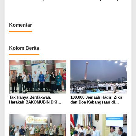
Bibit Mangrove Ditanam di
Damayanti Jalankan Tugas
Bali⁰
Gubernur BI Sementara
Komentar
Kolom Berita
Tak Hanya Berdakwah,
100.000 Jemaah Hadiri Zikir
Harakah BAKOMUBIN DKI
dan Doa Kebangsaan di
Akan Gelar Pelatihan
Monas, Wujud Syukur atas
Advokasi dan Paralegal
Kemerdekaan Indonesia
Bersama LKLH FH UHAMKA