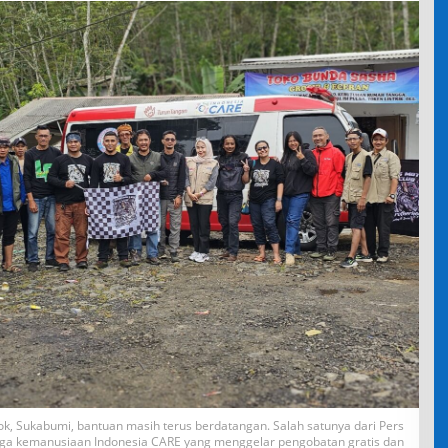
ok, Sukabumi, bantuan masih terus berdatangan. Salah satunya dari Pers
a kemanusiaan Indonesia CARE yang menggelar pengobatan gratis dan