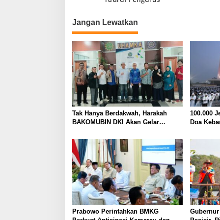
v
i
Jangan Lewatkan
g
a
s
i
p
o
s
Tak Hanya Berdakwah, Harakah
100.000 J
BAKOMUBIN DKI Akan Gelar
Doa Keba
Pelatihan Advokasi dan Paralegal
Syukur a
Bersama LKLH FH UHAMKA
Indonesia
Prabowo Perintahkan BMKG
Gubernur 