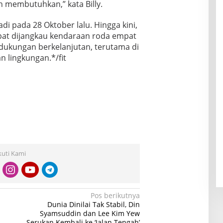
h membutuhkan,” kata Billy.
adi pada 28 Oktober lalu. Hingga kini,
pat dijangkau kendaraan roda empat
ukungan berkelanjutan, terutama di
 lingkungan.*/fit
kuti Kami
Pos berikutnya
Dunia Dinilai Tak Stabil, Din
Syamsuddin dan Lee Kim Yew
Serukan Kembali ke ‘Jalan Tengah’