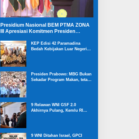
Presidium Nasional BEM PTMA ZONA
III Apresiasi Komitmen Presiden
Prabowo Membongkar Mega Korupsi di
Kejaksaan
KEP Edisi 42 Paramadina
Bedah Kebijakan Luar Negeri
dan Ekonomi Kabinet Merah
Putih
Presiden Prabowo: MBG Bukan
Sekadar Program Makan, tetapi
Investasi Besar untuk Masa
Depan Bangsa dan Kebangkitan
Ekonomi Desa
9 Relawan WNI GSF 2.0
Akhirnya Pulang, Kemlu RI
Ungkap Proses Diplomasi
Pembebasan
9 WNI Ditahan Israel, GPCI