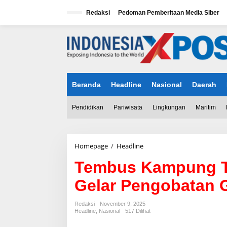
L
e
Redaksi
Pedoman Pemberitaan Media Siber
w
a
tutup
t
i
k
e
k
Beranda
Headline
Nasional
Daerah
o
n
t
Pendidikan
Pariwisata
Lingkungan
Maritim
e
n
Homepage
/
Headline
T
e
Tembus Kampung Te
m
b
Gelar Pengobatan G
u
s
K
Redaksi
November 9, 2025
a
Headline
,
Nasional
517 Dilihat
m