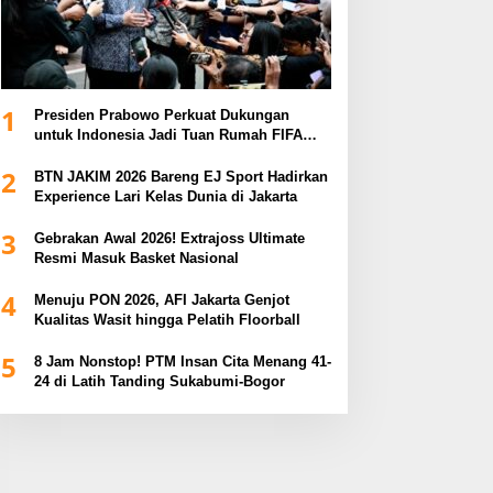
1
Presiden Prabowo Perkuat Dukungan
untuk Indonesia Jadi Tuan Rumah FIFA
ASEAN dan Persiapan Timnas Menuju
2
Piala Dunia 2030
BTN JAKIM 2026 Bareng EJ Sport Hadirkan
Experience Lari Kelas Dunia di Jakarta
3
Gebrakan Awal 2026! Extrajoss Ultimate
Resmi Masuk Basket Nasional
4
Menuju PON 2026, AFI Jakarta Genjot
Kualitas Wasit hingga Pelatih Floorball
5
8 Jam Nonstop! PTM Insan Cita Menang 41-
24 di Latih Tanding Sukabumi-Bogor