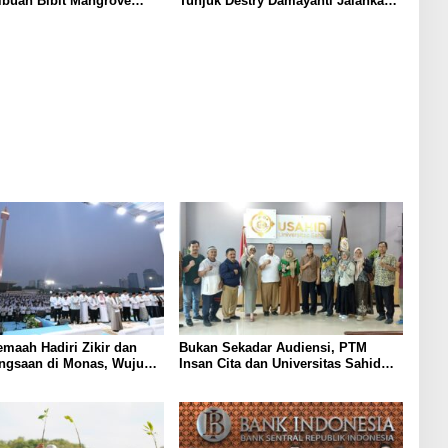
Ribuan Bibit Mangrove
Tunjuk Destry Damayanti Jalankan
i Bali⁰
Tugas Gubernur BI Sementara
emaah Hadiri Zikir dan
Bukan Sekadar Audiensi, PTM
ngsaan di Monas, Wujud
Insan Cita dan Universitas Sahid
tas Kemerdekaan
Siapkan Kolaborasi Open Turnamen
Tenis Meja