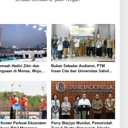
emaah Hadiri Zikir dan
Bukan Sekadar Audiensi, PTM
ngsaan di Monas, Wujud
Insan Cita dan Universitas Sahid
tas Kemerdekaan
Siapkan Kolaborasi Open Turnamen
Tenis Meja
Koster Perkuat Ekosistem
Perry Warjiyo Mundur, Pemerintah