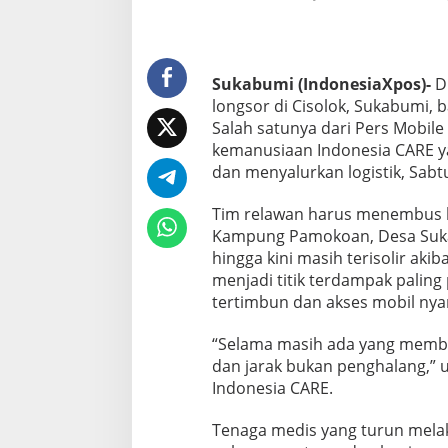
R
E
G
e
l
Sukabumi (IndonesiaXpos)-
Du
a
longsor di Cisolok, Sukabumi,
r
Salah satunya dari Pers Mobi
P
kemanusiaan Indonesia CARE y
e
n
dan menyalurkan logistik, Sabtu
g
o
Tim relawan harus menembus hu
b
Kampung Pamokoan, Desa Sukar
a
hingga kini masih terisolir akib
t
a
menjadi titik terdampak palin
n
tertimbun dan akses mobil nyar
G
r
“Selama masih ada yang membu
a
dan jarak bukan penghalang,” uj
t
i
Indonesia CARE.
s
d
Tenaga medis yang turun mela
i