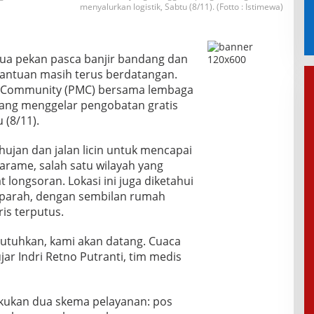
menyalurkan logistik, Sabtu (8/11). (Fotto : Istimewa)
a pekan pasca banjir bandang dan
 bantuan masih terus berdatangan.
le Community (PMC) bersama lembaga
ang menggelar pengobatan gratis
 (8/11).
jan dan jalan licin untuk mencapai
ame, salah satu wilayah yang
at longsoran. Lokasi ini juga diketahui
g parah, dengan sembilan rumah
is terputus.
tuhkan, kami akan datang. Cuaca
ar Indri Retno Putranti, tim medis
kukan dua skema pelayanan: pos