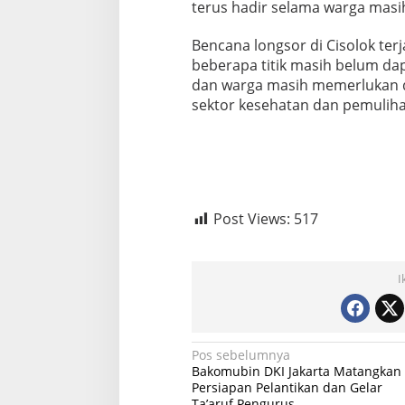
terus hadir selama warga masi
Bencana longsor di Cisolok terj
beberapa titik masih belum da
dan warga masih memerlukan d
sektor kesehatan dan pemulihan
Post Views:
517
I
N
Pos sebelumnya
Bakomubin DKI Jakarta Matangkan
a
Persiapan Pelantikan dan Gelar
Ta’aruf Pengurus