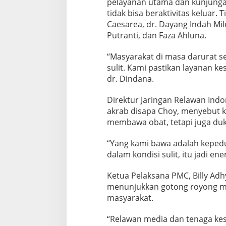
pelayanan utama dan kunjunga
C
tidak bisa beraktivitas keluar. 
i
s
Caesarea, dr. Dayang Indah Mil
o
Putranti, dan Faza Ahluna.
l
o
“Masyarakat di masa darurat s
k
sulit. Kami pastikan layanan ke
dr. Dindana.
Direktur Jaringan Relawan In
akrab disapa Choy, menyebut 
membawa obat, tetapi juga du
“Yang kami bawa adalah kepedu
dalam kondisi sulit, itu jadi ene
Ketua Pelaksana PMC, Billy Adhy
menunjukkan gotong royong ma
masyarakat.
“Relawan media dan tenaga kes