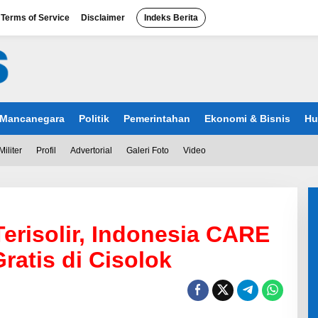
Terms of Service
Disclaimer
Indeks Berita
Mancanegara
Politik
Pemerintahan
Ekonomi & Bisnis
Hu
Militer
Profil
Advertorial
Galeri Foto
Video
risolir, Indonesia CARE
ratis di Cisolok