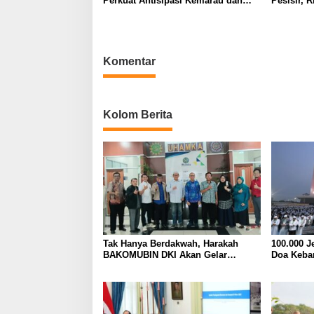
Perkuat Antisipasi Kemarau dan
Pesisir, 
Ancaman El Nino
Ditanam d
Komentar
Kolom Berita
Tak Hanya Berdakwah, Harakah
100.000 J
BAKOMUBIN DKI Akan Gelar
Doa Keba
Pelatihan Advokasi dan Paralegal
Syukur a
Bersama LKLH FH UHAMKA
Indonesia