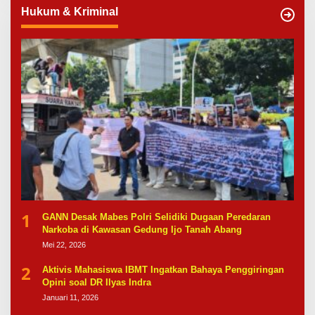
Hukum & Kriminal
1
GANN Desak Mabes Polri Selidiki Dugaan Peredaran
Narkoba di Kawasan Gedung Ijo Tanah Abang
Mei 22, 2026
2
Aktivis Mahasiswa IBMT Ingatkan Bahaya Penggiringan
Opini soal DR Ilyas Indra
Januari 11, 2026