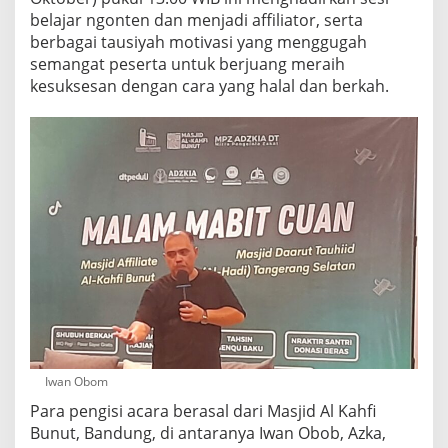
s
belajar ngonten dan menjadi affiliator, serta
l
berbagai tausiyah motivasi yang menggugah
i
semangat peserta untuk berjuang meraih
m
D
kesuksesan dengan cara yang halal dan berkah.
e
r
m
a
w
a
n
Iwan Obom
Para pengisi acara berasal dari Masjid Al Kahfi
Bunut, Bandung, di antaranya Iwan Obob, Azka,