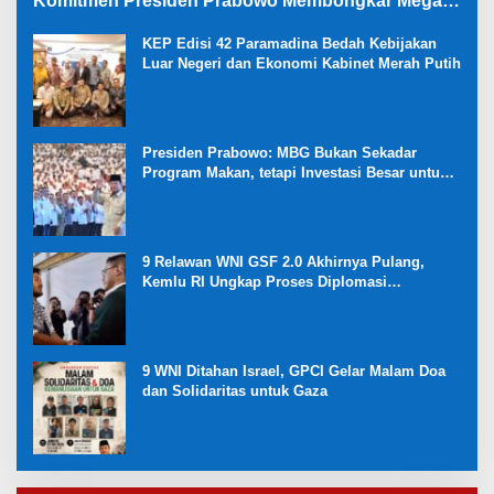
Komitmen Presiden Prabowo Membongkar Mega
Korupsi di Kejaksaan
KEP Edisi 42 Paramadina Bedah Kebijakan
Luar Negeri dan Ekonomi Kabinet Merah Putih
Presiden Prabowo: MBG Bukan Sekadar
Program Makan, tetapi Investasi Besar untuk
Masa Depan Bangsa dan Kebangkitan
Ekonomi Desa
9 Relawan WNI GSF 2.0 Akhirnya Pulang,
Kemlu RI Ungkap Proses Diplomasi
Pembebasan
9 WNI Ditahan Israel, GPCI Gelar Malam Doa
dan Solidaritas untuk Gaza