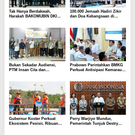
Tak Hanya Berdakwah,
100.000 Jemaah Hadiri Zikir
Harakah BAKOMUBIN DKI
dan Doa Kebangsaan di
Akan Gelar Pelatihan
Monas, Wujud Syukur atas
Advokasi dan Paralegal
Kemerdekaan Indonesia
Bersama LKLH FH UHAMKA
Bukan Sekadar Audiensi,
Prabowo Perintahkan BMKG
PTM Insan Cita dan
Perkuat Antisipasi Kemarau
Universitas Sahid Siapkan
dan Ancaman El Nino
Kolaborasi Open Turnamen
Tenis Meja
Gubernur Koster Perkuat
Perry Warjiyo Mundur,
Ekosistem Pesisir, Ribuan
Pemerintah Tunjuk Destry
Bibit Mangrove Ditanam di
Damayanti Jalankan Tugas
Bali⁰
Gubernur BI Sementara