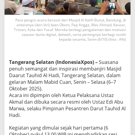
O
b
o
m
Para pengisi acara berasal dari Masjid Al Kahfi Bunut, Bandung, di
A
antaranya (dari kiri) Iwan Obom, Pap Angga, Mas Ahmad, Kausar,
Tristan, Azka dan Yusuf. Mereka berbagi pengalaman dan motivasi
j
seputar dunia digital, dakwah, serta pentingnya berbagi rezeki
a
kepada sesama, Senin (6/10) (foto : Afit)
k
U
m
a
Tangerang Selatan (IndonesiaXpos) –
Suasana
t
J
penuh semangat dan inspirasi membanjiri Masjid
a
Daarut Tauhid Al Hadi, Tangerang Selatan, dalam
d
gelaran Malam Mabid Cuan, Senin – Selasa (6–7
i
Oktober 2025).
J
Acara ini dipimpin oleh Ketua Pelaksana Ustaz
u
t
Akmal dan dibuka secara resmi oleh Ustaz Edi Abu
a
Marwa, selaku Pimpinan Pesantren Darut Tauhid Al
w
Hadi.
a
n
Kegiatan yang dimulai sejak hari pertama (6
M
u
Oktober) pukul 13.00 WIB ini menghadirkan sesi