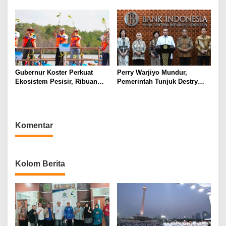
Universitas Sahid Siapkan
dan Ancaman El Nino
Kolaborasi Open Turnamen
Tenis Meja
Gubernur Koster Perkuat
Perry Warjiyo Mundur,
Ekosistem Pesisir, Ribuan
Pemerintah Tunjuk Destry
Bibit Mangrove Ditanam di
Damayanti Jalankan Tugas
Bali⁰
Gubernur BI Sementara
Komentar
Kolom Berita