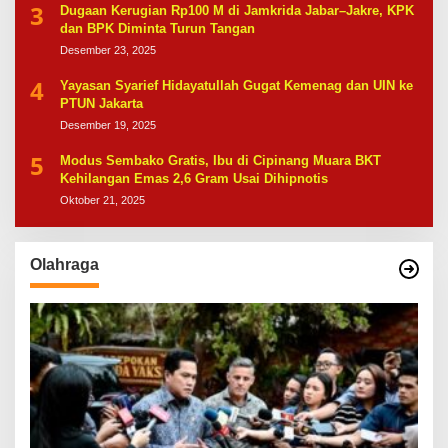
3
Dugaan Kerugian Rp100 M di Jamkrida Jabar–Jakre, KPK
dan BPK Diminta Turun Tangan
Desember 23, 2025
4
Yayasan Syarief Hidayatullah Gugat Kemenag dan UIN ke
PTUN Jakarta
Desember 19, 2025
5
Modus Sembako Gratis, Ibu di Cipinang Muara BKT
Kehilangan Emas 2,6 Gram Usai Dihipnotis
Oktober 21, 2025
Olahraga