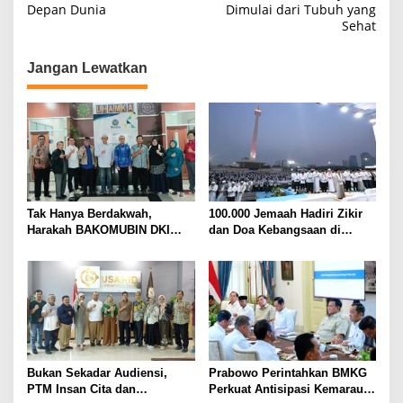
Depan Dunia
Dimulai dari Tubuh yang
i
Sehat
g
Jangan Lewatkan
a
s
i
p
o
s
Tak Hanya Berdakwah,
100.000 Jemaah Hadiri Zikir
Harakah BAKOMUBIN DKI
dan Doa Kebangsaan di
Akan Gelar Pelatihan
Monas, Wujud Syukur atas
Advokasi dan Paralegal
Kemerdekaan Indonesia
Bersama LKLH FH UHAMKA
Bukan Sekadar Audiensi,
Prabowo Perintahkan BMKG
PTM Insan Cita dan
Perkuat Antisipasi Kemarau