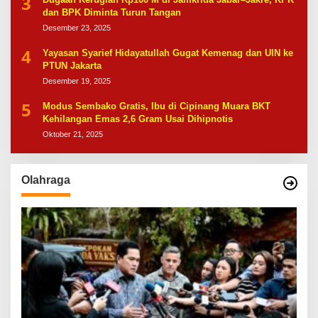
3
dan BPK Diminta Turun Tangan
Desember 23, 2025
4
Yayasan Syarief Hidayatullah Gugat Kemenag dan UIN ke
PTUN Jakarta
Desember 19, 2025
5
Modus Sembako Gratis, Ibu di Cipinang Muara BKT
Kehilangan Emas 2,6 Gram Usai Dihipnotis
Oktober 21, 2025
Olahraga