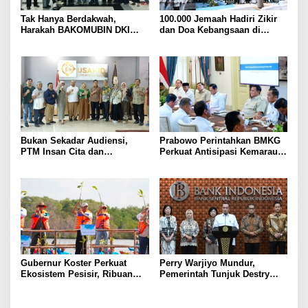
Tak Hanya Berdakwah,
100.000 Jemaah Hadiri Zikir
Harakah BAKOMUBIN DKI
dan Doa Kebangsaan di
Akan Gelar Pelatihan
Monas, Wujud Syukur atas
Advokasi dan Paralegal
Kemerdekaan Indonesia
Bersama LKLH FH UHAMKA
Bukan Sekadar Audiensi,
Prabowo Perintahkan BMKG
PTM Insan Cita dan
Perkuat Antisipasi Kemarau
Universitas Sahid Siapkan
dan Ancaman El Nino
Kolaborasi Open Turnamen
Tenis Meja
Gubernur Koster Perkuat
Perry Warjiyo Mundur,
Ekosistem Pesisir, Ribuan
Pemerintah Tunjuk Destry
Bibit Mangrove Ditanam di
Damayanti Jalankan Tugas
Bali⁰
Gubernur BI Sementara