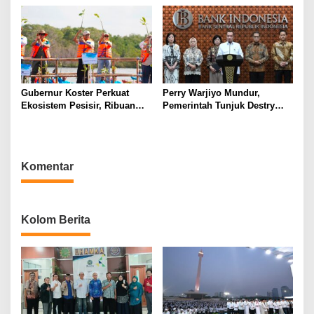
Kolaborasi Open Turnamen
Tenis Meja
Gubernur Koster Perkuat
Perry Warjiyo Mundur,
Ekosistem Pesisir, Ribuan
Pemerintah Tunjuk Destry
Bibit Mangrove Ditanam di
Damayanti Jalankan Tugas
Bali⁰
Gubernur BI Sementara
Komentar
Kolom Berita