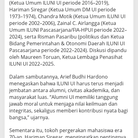
(Ketua Umum ILUNI UI periode 2016–2019),
n
d
Hariman Siregar (Ketua Umum DM UI periode
o
1973–1974), Chandra Motik (Ketua Umum ILUNI UI
n
periode 2002–2006), Zainal C. Airlangga (Ketua
e
Umum ILUNI Pascasarjana/FIA-HPUI periode 2022–
s
2024), serta Risman Pasaribu (politikus dan Ketua
i
a
Bidang Pemerintahan & Otonomi Daerah ILUNI UI
Pascasarjana periode 2022–2024). Diskusi dipandu
oleh Maureen Toruan, Ketua Lembaga Penasihat
ILUNI UI 2022–2025.
Dalam sambutannya, Arief Budhi Hardono
menegaskan bahwa ILUNI UI harus terus menjadi
jembatan antara alumni, civitas akademika, dan
masyarakat luas. “Alumni UI memiliki tanggung
jawab moral untuk menjaga nilai keilmuan dan
integritas, sekaligus memberi kontribusi nyata bagi
bangsa,” ujarnya.
Sementara itu, tokoh pergerakan mahasiswa era
70-an, Hariman Siregar, mengingatkan pentingnya