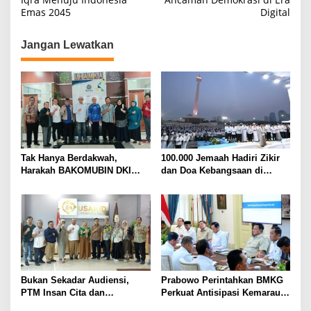
v
Emas 2045
Digital
i
g
Jangan Lewatkan
a
s
i
p
o
s
Tak Hanya Berdakwah,
100.000 Jemaah Hadiri Zikir
Harakah BAKOMUBIN DKI
dan Doa Kebangsaan di
Akan Gelar Pelatihan
Monas, Wujud Syukur atas
Advokasi dan Paralegal
Kemerdekaan Indonesia
Bersama LKLH FH UHAMKA
Bukan Sekadar Audiensi,
Prabowo Perintahkan BMKG
PTM Insan Cita dan
Perkuat Antisipasi Kemarau
Universitas Sahid Siapkan
dan Ancaman El Nino