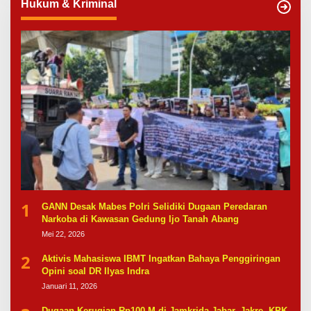
Hukum & Kriminal
1
GANN Desak Mabes Polri Selidiki Dugaan Peredaran
Narkoba di Kawasan Gedung Ijo Tanah Abang
Mei 22, 2026
2
Aktivis Mahasiswa IBMT Ingatkan Bahaya Penggiringan
Opini soal DR Ilyas Indra
Januari 11, 2026
Dugaan Kerugian Rp100 M di Jamkrida Jabar–Jakre, KPK