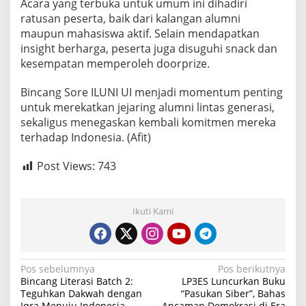
Acara yang terbuka untuk umum ini dihadiri
ratusan peserta, baik dari kalangan alumni
maupun mahasiswa aktif. Selain mendapatkan
insight berharga, peserta juga disuguhi snack dan
kesempatan memperoleh doorprize.
Bincang Sore ILUNI UI menjadi momentum penting
untuk merekatkan jejaring alumni lintas generasi,
sekaligus menegaskan kembali komitmen mereka
terhadap Indonesia. (Afit)
Post Views:
743
Ikuti Kami
N
Pos sebelumnya
Pos berikutnya
Bincang Literasi Batch 2:
LP3ES Luncurkan Buku
a
Teguhkan Dakwah dengan
“Pasukan Siber”, Bahas
Iqra Menuju Indonesia
Ancaman Demokrasi di Era