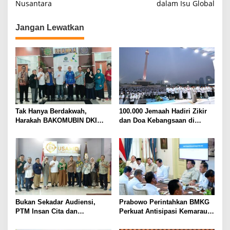
Nusantara
dalam Isu Global
i
g
Jangan Lewatkan
a
s
i
p
o
s
Tak Hanya Berdakwah,
100.000 Jemaah Hadiri Zikir
Harakah BAKOMUBIN DKI
dan Doa Kebangsaan di
Akan Gelar Pelatihan
Monas, Wujud Syukur atas
Advokasi dan Paralegal
Kemerdekaan Indonesia
Bersama LKLH FH UHAMKA
Bukan Sekadar Audiensi,
Prabowo Perintahkan BMKG
PTM Insan Cita dan
Perkuat Antisipasi Kemarau
Universitas Sahid Siapkan
dan Ancaman El Nino
Kolaborasi Open Turnamen