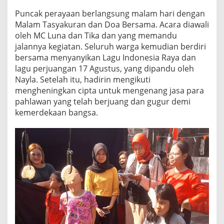
R
Puncak perayaan berlangsung malam hari dengan
I
k
Malam Tasyakuran dan Doa Bersama. Acara diawali
e
oleh MC Luna dan Tika dan yang memandu
-
jalannya kegiatan. Seluruh warga kemudian berdiri
8
bersama menyanyikan Lagu Indonesia Raya dan
0
lagu perjuangan 17 Agustus, yang dipandu oleh
d
e
Nayla. Setelah itu, hadirin mengikuti
n
mengheningkan cipta untuk mengenang jasa para
g
pahlawan yang telah berjuang dan gugur demi
a
kemerdekaan bangsa.
n
L
o
m
b
a
S
e
r
u
,
D
o