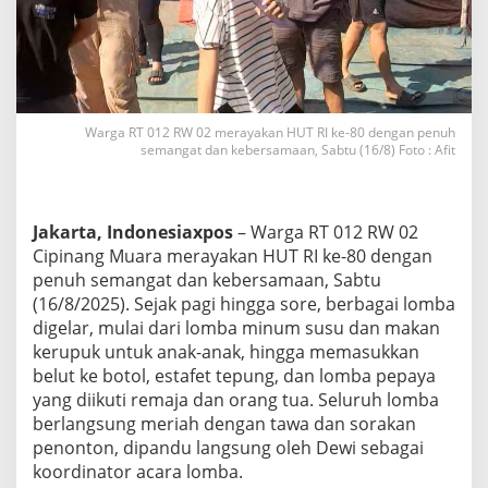
0
2
C
i
p
i
n
Warga RT 012 RW 02 merayakan HUT RI ke-80 dengan penuh
a
semangat dan kebersamaan, Sabtu (16/8) Foto : Afit
n
g
M
u
Jakarta, Indonesiaxpos
– Warga RT 012 RW 02
a
Cipinang Muara merayakan HUT RI ke-80 dengan
r
penuh semangat dan kebersamaan, Sabtu
a
(16/8/2025). Sejak pagi hingga sore, berbagai lomba
R
a
digelar, mulai dari lomba minum susu dan makan
y
kerupuk untuk anak-anak, hingga memasukkan
a
belut ke botol, estafet tepung, dan lomba pepaya
k
yang diikuti remaja dan orang tua. Seluruh lomba
a
n
berlangsung meriah dengan tawa dan sorakan
H
penonton, dipandu langsung oleh Dewi sebagai
U
koordinator acara lomba.
T