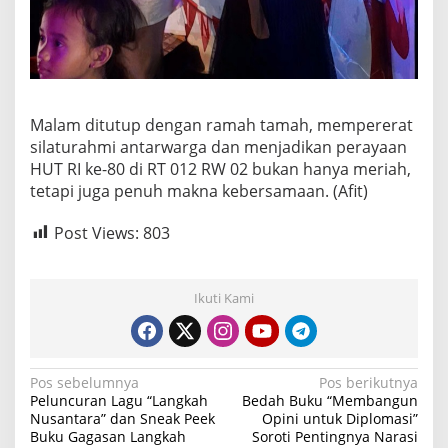
Malam ditutup dengan ramah tamah, mempererat
silaturahmi antarwarga dan menjadikan perayaan
HUT RI ke-80 di RT 012 RW 02 bukan hanya meriah,
tetapi juga penuh makna kebersamaan. (Afit)
Post Views:
803
Ikuti Kami
N
Pos sebelumnya
Pos berikutnya
Peluncuran Lagu “Langkah
Bedah Buku “Membangun
a
Nusantara” dan Sneak Peek
Opini untuk Diplomasi”
Buku Gagasan Langkah
Soroti Pentingnya Narasi
v