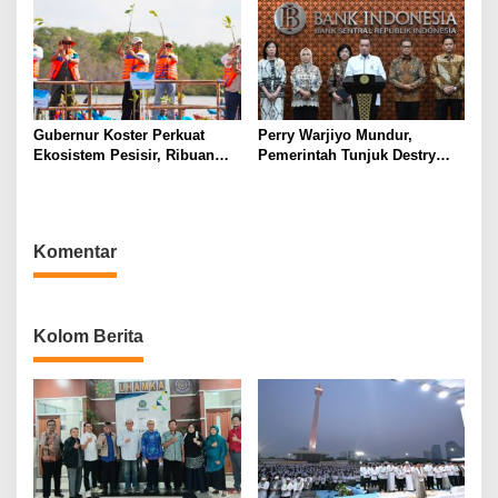
Tenis Meja
Gubernur Koster Perkuat
Perry Warjiyo Mundur,
Ekosistem Pesisir, Ribuan
Pemerintah Tunjuk Destry
Bibit Mangrove Ditanam di
Damayanti Jalankan Tugas
Bali⁰
Gubernur BI Sementara
Komentar
Kolom Berita