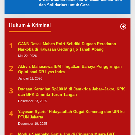
dan Solidaritas untuk Gaza
Hukum & Kriminal
1
GANN Desak Mabes Polri Selidiki Dugaan Peredaran
Narkoba di Kawasan Gedung Ijo Tanah Abang
Mei 22, 2026
2
Aktivis Mahasiswa IBMT Ingatkan Bahaya Penggiringan
Opini soal DR Ilyas Indra
Januari 11, 2026
3
Dugaan Kerugian Rp100 M di Jamkrida Jabar–Jakre, KPK
dan BPK Diminta Turun Tangan
Desember 23, 2025
4
Yayasan Syarief Hidayatullah Gugat Kemenag dan UIN ke
PTUN Jakarta
Desember 19, 2025
Modus Sembako Gratis, Ibu di Cipinang Muara BKT