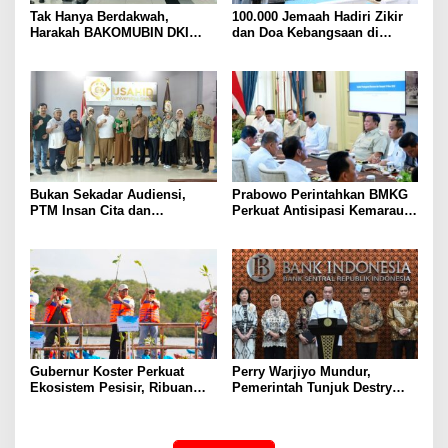
Tak Hanya Berdakwah,
100.000 Jemaah Hadiri Zikir
Harakah BAKOMUBIN DKI
dan Doa Kebangsaan di
Akan Gelar Pelatihan
Monas, Wujud Syukur atas
Advokasi dan Paralegal
Kemerdekaan Indonesia
Bersama LKLH FH UHAMKA
Bukan Sekadar Audiensi,
Prabowo Perintahkan BMKG
PTM Insan Cita dan
Perkuat Antisipasi Kemarau
Universitas Sahid Siapkan
dan Ancaman El Nino
Kolaborasi Open Turnamen
Tenis Meja
Gubernur Koster Perkuat
Perry Warjiyo Mundur,
Ekosistem Pesisir, Ribuan
Pemerintah Tunjuk Destry
Bibit Mangrove Ditanam di
Damayanti Jalankan Tugas
Bali⁰
Gubernur BI Sementara