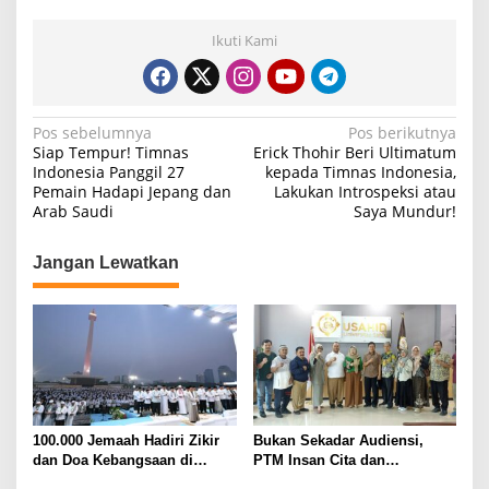
Ikuti Kami
N
Pos sebelumnya
Pos berikutnya
Siap Tempur! Timnas
Erick Thohir Beri Ultimatum
a
Indonesia Panggil 27
kepada Timnas Indonesia,
Pemain Hadapi Jepang dan
Lakukan Introspeksi atau
v
Arab Saudi
Saya Mundur!
i
g
Jangan Lewatkan
a
s
i
p
o
s
100.000 Jemaah Hadiri Zikir
Bukan Sekadar Audiensi,
dan Doa Kebangsaan di
PTM Insan Cita dan
Monas, Wujud Syukur atas
Universitas Sahid Siapkan