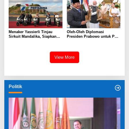
Menaker Yassierli Tinjau
Oleh-Oleh Diplomasi
Sirkuit Mandalika, Siapkan
Presiden Prabowo untuk PM
SDM Unggul untuk Dongkrak
Narendra Modi, Angklung
Sport Tourism Indonesia
Jadi Simbol Persahabatan
Indonesia–India
View More
Politik