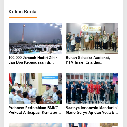
Kolom Berita
100.000 Jemaah Hadiri Zikir
Bukan Sekadar Audiensi,
dan Doa Kebangsaan di
PTM Insan Cita dan
Monas, Wujud Syukur atas
Universitas Sahid Siapkan
Kemerdekaan Indonesia
Kolaborasi Open Turnamen
Tenis Meja
Prabowo Perintahkan BMKG
Saatnya Indonesia Mendunia!
Perkuat Antisipasi Kemarau
Mario Suryo Aji dan Veda Ega
dan Ancaman El Nino
Pratama