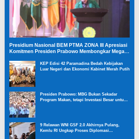
Presidium Nasional BEM PTMA ZONA III Apresiasi
Komitmen Presiden Prabowo Membongkar Mega
Korupsi di Kejaksaan
KEP Edisi 42 Paramadina Bedah Kebijakan
Luar Negeri dan Ekonomi Kabinet Merah Putih
Presiden Prabowo: MBG Bukan Sekadar
Program Makan, tetapi Investasi Besar untuk
Masa Depan Bangsa dan Kebangkitan
Ekonomi Desa
9 Relawan WNI GSF 2.0 Akhirnya Pulang,
Kemlu RI Ungkap Proses Diplomasi
Pembebasan