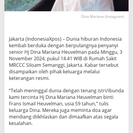
a
r
i
Dina Mariana (Instagram)
a
n
a
M
Jakarta (IndonesiaXpos) – Dunia hiburan Indonesia
e
kembali berduka dengan berpulangnya penyanyi
n
i
senior Hj Dina Mariana Heuvelman pada Minggu, 3
n
November 2024, pukul 14.41 WIB di Rumah Sakit
g
MRCCC Siloam Semanggi, Jakarta. Kabar tersebut
g
disampaikan oleh pihak keluarga melalui
a
l
keterangan resmi.
D
u
“Telah meninggal dunia dengan tenang istri/ibunda
n
kami tercinta Hj Dina Mariana Heuvelman binti
i
Frans Ismail Heuvelman, usia 59 tahun,” tulis
a
keluarga Dina. Mereka juga meminta doa agar
mendiang diikhlaskan dan dimaafkan atas segala
kesalahan.