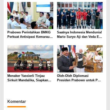
Kemerdekaan Indonesia
Kolaborasi Open Turnamen
Tenis Meja
Prabowo Perintahkan BMKG
Saatnya Indonesia Mendunia!
Perkuat Antisipasi Kemarau
Mario Suryo Aji dan Veda Ega
dan Ancaman El Nino
Pratama
Menaker Yassierli Tinjau
Oleh-Oleh Diplomasi
Sirkuit Mandalika, Siapkan
Presiden Prabowo untuk PM
SDM Unggul untuk Dongkrak
Narendra Modi, Angklung
Sport Tourism Indonesia
Jadi Simbol Persahabatan
Indonesia–India
Komentar