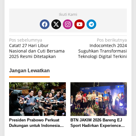
Ikuti Kami
N
Pos sebelumnya
Pos berikutnya
Catat! 27 Hari Libur
Indocomtech 2024
a
Nasional dan Cuti Bersama
Suguhkan Transformasi
2025 Resmi Ditetapkan
Teknologi Digital Terkini
v
i
Jangan Lewatkan
g
a
s
i
p
o
Presiden Prabowo Perkuat
BTN JAKIM 2026 Bareng EJ
s
Dukungan untuk Indonesia
Sport Hadirkan Experience
Jadi Tuan Rumah FIFA
Lari Kelas Dunia di Jakarta