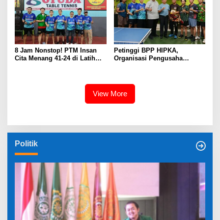
8 Jam Nonstop! PTM Insan
Petinggi BPP HIPKA,
Cita Menang 41-24 di Latih
Organisasi Pengusaha
Tanding Sukabumi-Bogor
KAHMI, Dorong Mental Juara
Atlet PTM INSAN CITA
View More
Politik