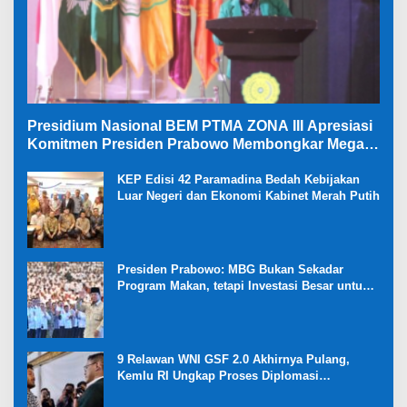
Presidium Nasional BEM PTMA ZONA III Apresiasi
Komitmen Presiden Prabowo Membongkar Mega
Korupsi di Kejaksaan
KEP Edisi 42 Paramadina Bedah Kebijakan
Luar Negeri dan Ekonomi Kabinet Merah Putih
Presiden Prabowo: MBG Bukan Sekadar
Program Makan, tetapi Investasi Besar untuk
Masa Depan Bangsa dan Kebangkitan
Ekonomi Desa
9 Relawan WNI GSF 2.0 Akhirnya Pulang,
Kemlu RI Ungkap Proses Diplomasi
Pembebasan