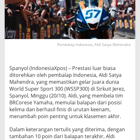
e
m
b
a
l
a
p
I
Pembalap Indonesia, Aldi Satya Mahendra
n
d
o
n
Spanyol (IndonesiaXpos) – Prestasi luar biasa
e
ditorehkan oleh pembalap Indonesia, Aldi Satya
s
Mahendra, yang memastikan gelar juara dunia
i
a
World Super Sport 300 (WSSP300) di Sirkuit Jerez,
P
Spanyol, Minggu (20/10). Aldi, yang membela tim
e
BRCorese Yamaha, memulai balapan dari posisi
r
kelima dan berhasil finis di urutan keenam,
t
a
menambah poin penting untuk klasemen akhir.
m
a
Dalam keterangan tertulis yang diterima, dengan
y
tambahan 10 poin dari balapan terakhir, Aldi
a