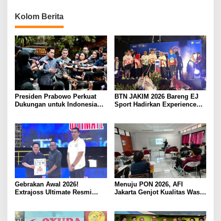
Kolom Berita
Presiden Prabowo Perkuat
BTN JAKIM 2026 Bareng EJ
Dukungan untuk Indonesia
Sport Hadirkan Experience
Jadi Tuan Rumah FIFA
Lari Kelas Dunia di Jakarta
ASEAN dan Persiapan
Timnas Menuju Piala Dunia
2030
Gebrakan Awal 2026!
Menuju PON 2026, AFI
Extrajoss Ultimate Resmi
Jakarta Genjot Kualitas Wasit
Masuk Basket Nasional
hingga Pelatih Floorball