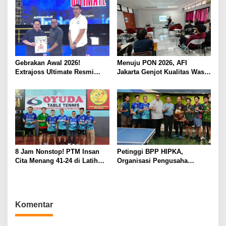
ASEAN dan Persiapan
Timnas Menuju Piala Dunia
2030
Gebrakan Awal 2026!
Menuju PON 2026, AFI
Extrajoss Ultimate Resmi
Jakarta Genjot Kualitas Wasit
Masuk Basket Nasional
hingga Pelatih Floorball
8 Jam Nonstop! PTM Insan
Petinggi BPP HIPKA,
Cita Menang 41-24 di Latih
Organisasi Pengusaha
Tanding Sukabumi-Bogor
KAHMI, Dorong Mental Juara
Atlet PTM INSAN CITA
Komentar