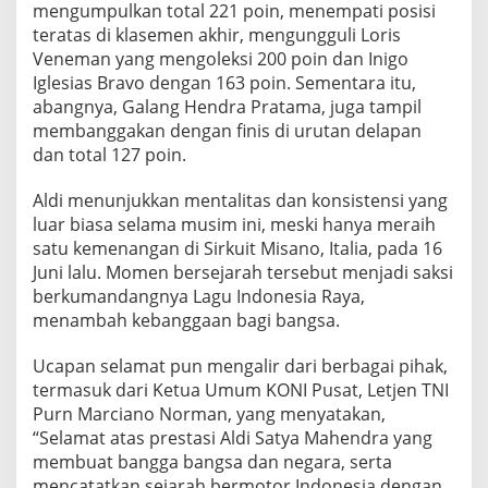
mengumpulkan total 221 poin, menempati posisi
n
g
teratas di klasemen akhir, mengungguli Loris
M
Veneman yang mengoleksi 200 poin dan Inigo
e
Iglesias Bravo dengan 163 poin. Sementara itu,
n
abangnya, Galang Hendra Pratama, juga tampil
j
membanggakan dengan finis di urutan delapan
a
d
dan total 127 poin.
i
J
Aldi menunjukkan mentalitas dan konsistensi yang
u
luar biasa selama musim ini, meski hanya meraih
a
satu kemenangan di Sirkuit Misano, Italia, pada 16
r
a
Juni lalu. Momen bersejarah tersebut menjadi saksi
D
berkumandangnya Lagu Indonesia Raya,
u
menambah kebanggaan bagi bangsa.
n
i
Ucapan selamat pun mengalir dari berbagai pihak,
a
W
termasuk dari Ketua Umum KONI Pusat, Letjen TNI
S
Purn Marciano Norman, yang menyatakan,
S
“Selamat atas prestasi Aldi Satya Mahendra yang
P
membuat bangga bangsa dan negara, serta
3
0
mencatatkan sejarah bermotor Indonesia dengan