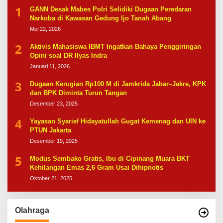
1
GANN Desak Mabes Polri Selidiki Dugaan Peredaran
Narkoba di Kawasan Gedung Ijo Tanah Abang
Mei 22, 2026
2
Aktivis Mahasiswa IBMT Ingatkan Bahaya Penggiringan
Opini soal DR Ilyas Indra
Januari 11, 2026
3
Dugaan Kerugian Rp100 M di Jamkrida Jabar–Jakre, KPK
dan BPK Diminta Turun Tangan
Desember 23, 2025
4
Yayasan Syarief Hidayatullah Gugat Kemenag dan UIN ke
PTUN Jakarta
Desember 19, 2025
5
Modus Sembako Gratis, Ibu di Cipinang Muara BKT
Kehilangan Emas 2,6 Gram Usai Dihipnotis
Oktober 21, 2025
Olahraga