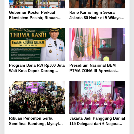
Gubernur Koster Perkuat
Rano Karno Ingin Swara
Ekosistem Pesisir, Ribuan
Jakarta 80 Hadir di 5 Wilayah,
Bibit Mangrove Ditanam di
Target 500 Penyanyi Tampil di
Bali⁰
Bundaran HI
Program Dana RW Rp300 Juta
Presidium Nasional BEM
Wali Kota Depok Dorong
PTMA ZONA III Apresiasi
Pembangunan dan
Komitmen Presiden Prabowo
Pemberdayaan Masyarakat,
Membongkar Mega Korupsi
RW 03 Serua Gelar Wisata
di Kejaksaan
Keberagaman
Ribuan Penonton Serbu
Jakarta Jadi Panggung Dunia!
Semifinal Bandung, Mystylez
115 Delegasi dari 6 Negara
Crew Amankan Tiket ke
Meriahkan Jakarta World