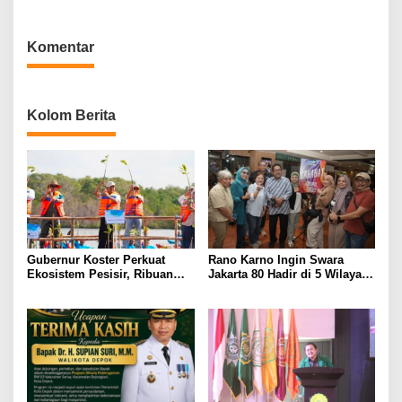
Grand Final POTEK Dance
FolkFest 2026
Fest 2026
Komentar
Kolom Berita
Gubernur Koster Perkuat
Rano Karno Ingin Swara
Ekosistem Pesisir, Ribuan
Jakarta 80 Hadir di 5 Wilayah,
Bibit Mangrove Ditanam di
Target 500 Penyanyi Tampil di
Bali⁰
Bundaran HI