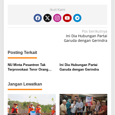
Ikuti Kami
N
Pos berikutnya
Ini Dia Hubungan Partai
a
Garuda dengan Gerindra
v
i
Posting Terkait
g
NU Minta Pesantren Tak
Ini Dia Hubungan Partai
a
Terprovokasi Teror Orang
Garuda dengan Gerindra
s
Gila
i
Jangan Lewatkan
p
o
s