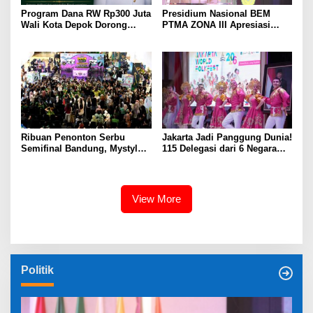
Program Dana RW Rp300 Juta
Presidium Nasional BEM
Wali Kota Depok Dorong
PTMA ZONA III Apresiasi
Pembangunan dan
Komitmen Presiden Prabowo
Pemberdayaan Masyarakat,
Membongkar Mega Korupsi
RW 03 Serua Gelar Wisata
di Kejaksaan
Keberagaman
Ribuan Penonton Serbu
Jakarta Jadi Panggung Dunia!
Semifinal Bandung, Mystylez
115 Delegasi dari 6 Negara
Crew Amankan Tiket ke
Meriahkan Jakarta World
Grand Final POTEK Dance
FolkFest 2026
Fest 2026
View More
Politik