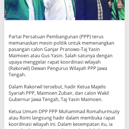
n
D
u
e
t
G
a
Partai Persatuan Pembangunan (PPP) terus
n
memanaskan mesin politik untuk memenangkan
j
pasangan calon Ganjar Pranowo-Taj Yasin
a
r
Maimoen atau Gus Yasin. Salah satunya dengan
d
upaya menggelar rapat koordinasi wilayah
a
(Rakorwil) Dewan Pengurus Wilayah PPP Jawa
n
Tengah.
G
u
s
Dalam Rakorwil tersebut, hadir Ketua Majelis
Y
Syariah PPP, Maimoen Zubair, dan calon Wakil
a
Gubernur Jawa Tengah, Taj Yasin Maimoen.
s
i
Ketua Umum DPP PPP Muhammad Romahurmuziy
n
atau Romi langsung hadir dalam membuka rapat
koordinasi wilayah ini. Dalam kesempatan itu, ia