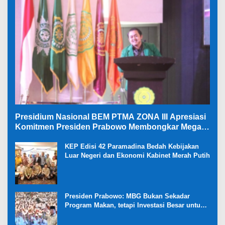
Presidium Nasional BEM PTMA ZONA III Apresiasi
Komitmen Presiden Prabowo Membongkar Mega
Korupsi di Kejaksaan
KEP Edisi 42 Paramadina Bedah Kebijakan
Luar Negeri dan Ekonomi Kabinet Merah Putih
Presiden Prabowo: MBG Bukan Sekadar
Program Makan, tetapi Investasi Besar untuk
Masa Depan Bangsa dan Kebangkitan
Ekonomi Desa