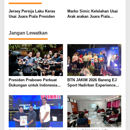
g
a
Jersey Persija Laku Keras
Marko Simic Kelelahan Usai
s
Usai Juara Piala Presiden
Arak arakan Juara Piala
Presiden
i
p
Jangan Lewatkan
o
s
Presiden Prabowo Perkuat
BTN JAKIM 2026 Bareng EJ
Dukungan untuk Indonesia
Sport Hadirkan Experience
Jadi Tuan Rumah FIFA
Lari Kelas Dunia di Jakarta
ASEAN dan Persiapan
Timnas Menuju Piala Dunia
2030