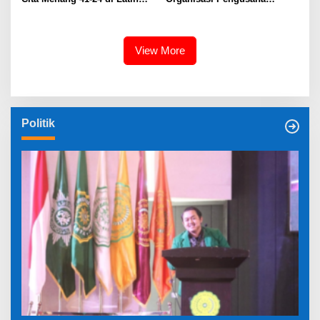
Tanding Sukabumi-Bogor
KAHMI, Dorong Mental Juara
Atlet PTM INSAN CITA
View More
Politik