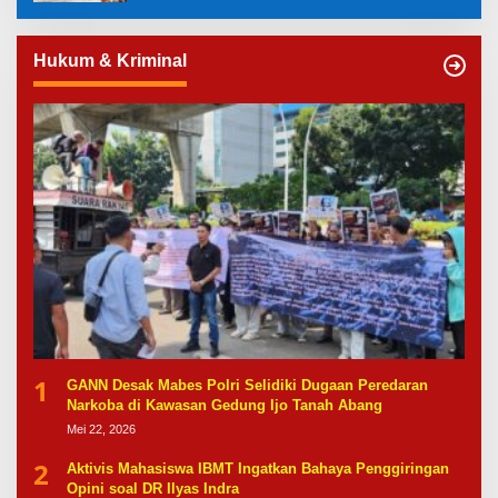
Hukum & Kriminal
1
GANN Desak Mabes Polri Selidiki Dugaan Peredaran
Narkoba di Kawasan Gedung Ijo Tanah Abang
Mei 22, 2026
2
Aktivis Mahasiswa IBMT Ingatkan Bahaya Penggiringan
Opini soal DR Ilyas Indra