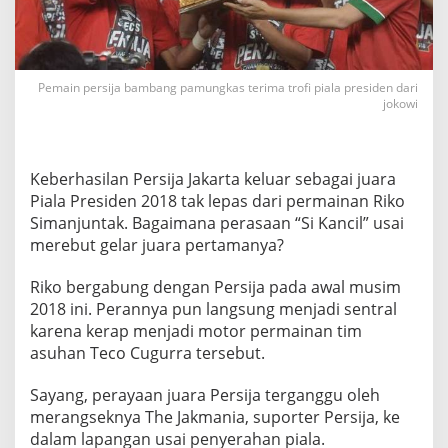
e
d
a
l
i
Pemain persija bambang pamungkas terima trofi piala presiden dari
J
jokowi
u
a
r
a
Keberhasilan Persija Jakarta keluar sebagai juara
P
Piala Presiden 2018 tak lepas dari permainan Riko
i
Simanjuntak. Bagaimana perasaan “Si Kancil” usai
a
merebut gelar juara pertamanya?
l
a
P
Riko bergabung dengan Persija pada awal musim
r
2018 ini. Perannya pun langsung menjadi sentral
e
karena kerap menjadi motor permainan tim
s
asuhan Teco Cugurra tersebut.
i
d
e
Sayang, perayaan juara Persija terganggu oleh
n
merangseknya The Jakmania, suporter Persija, ke
dalam lapangan usai penyerahan piala.