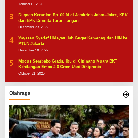
Januari 11, 2026
3
Dugaan Kerugian Rp100 M di Jamkrida Jabar–Jakre, KPK
dan BPK Diminta Turun Tangan
Desember 23, 2025
4
Yayasan Syarief Hidayatullah Gugat Kemenag dan UIN ke
PTUN Jakarta
Desember 19, 2025
5
Modus Sembako Gratis, Ibu di Cipinang Muara BKT
Kehilangan Emas 2,6 Gram Usai Dihipnotis
Oktober 21, 2025
Olahraga