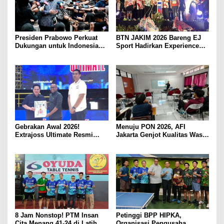
Presiden Prabowo Perkuat
BTN JAKIM 2026 Bareng EJ
Dukungan untuk Indonesia
Sport Hadirkan Experience
Jadi Tuan Rumah FIFA
Lari Kelas Dunia di Jakarta
ASEAN dan Persiapan
Timnas Menuju Piala Dunia
2030
Gebrakan Awal 2026!
Menuju PON 2026, AFI
Extrajoss Ultimate Resmi
Jakarta Genjot Kualitas Wasit
Masuk Basket Nasional
hingga Pelatih Floorball
8 Jam Nonstop! PTM Insan
Petinggi BPP HIPKA,
Cita Menang 41-24 di Latih
Organisasi Pengusaha