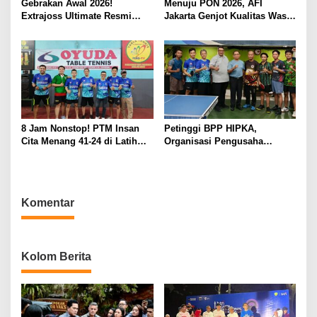
Gebrakan Awal 2026!
Menuju PON 2026, AFI
Extrajoss Ultimate Resmi
Jakarta Genjot Kualitas Wasit
Masuk Basket Nasional
hingga Pelatih Floorball
8 Jam Nonstop! PTM Insan
Petinggi BPP HIPKA,
Cita Menang 41-24 di Latih
Organisasi Pengusaha
Tanding Sukabumi-Bogor
KAHMI, Dorong Mental Juara
Atlet PTM INSAN CITA
Komentar
Kolom Berita