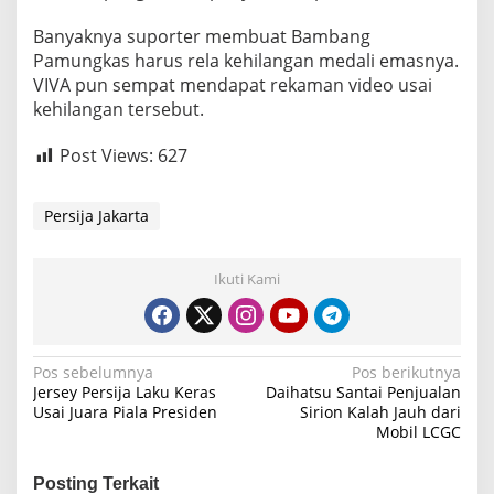
Banyaknya suporter membuat Bambang
Pamungkas harus rela kehilangan medali emasnya.
VIVA pun sempat mendapat rekaman video usai
kehilangan tersebut.
Post Views:
627
Persija Jakarta
Ikuti Kami
N
Pos sebelumnya
Pos berikutnya
Jersey Persija Laku Keras
Daihatsu Santai Penjualan
a
Usai Juara Piala Presiden
Sirion Kalah Jauh dari
Mobil LCGC
v
i
Posting Terkait