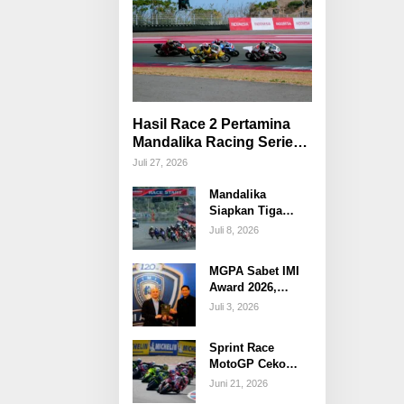
Hasil Race 2 Pertamina
Mandalika Racing Series
Putaran 3
Juli 27, 2026
Mandalika
Siapkan Tiga
Event Besar
Juli 8, 2026
Sepanjang Juli
2026, Perkuat
MGPA Sabet IMI
Posisi sebagai
Award 2026,
Destinasi Sport
Penyelenggaraan
Tourism
Juli 3, 2026
IndonesianGP
Indonesia
Mandalika Diakui
Sprint Race
Berstandar Dunia
MotoGP Ceko
2026: Bagnaia
Juni 21, 2026
Raih