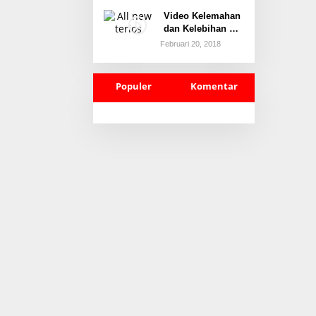
Kemenangan,
Video Kelemahan
Ogura dan Marc
dan Kelebihan All
Marquez Beri
New Terios
Februari 20, 2018
Tekanan
Populer
Komentar