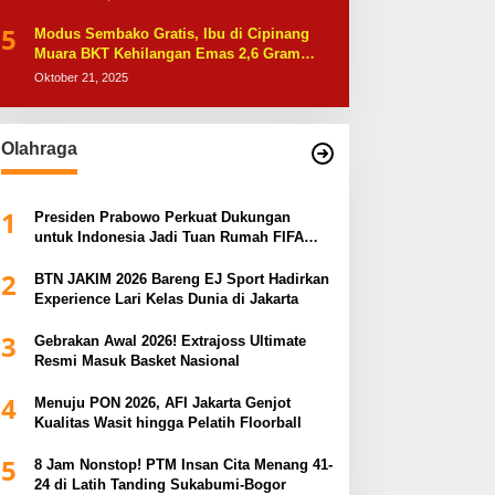
5
Modus Sembako Gratis, Ibu di Cipinang
Muara BKT Kehilangan Emas 2,6 Gram
Usai Dihipnotis
Oktober 21, 2025
Olahraga
1
Presiden Prabowo Perkuat Dukungan
untuk Indonesia Jadi Tuan Rumah FIFA
ASEAN dan Persiapan Timnas Menuju
2
Piala Dunia 2030
BTN JAKIM 2026 Bareng EJ Sport Hadirkan
Experience Lari Kelas Dunia di Jakarta
3
Gebrakan Awal 2026! Extrajoss Ultimate
Resmi Masuk Basket Nasional
4
Menuju PON 2026, AFI Jakarta Genjot
Kualitas Wasit hingga Pelatih Floorball
5
8 Jam Nonstop! PTM Insan Cita Menang 41-
24 di Latih Tanding Sukabumi-Bogor