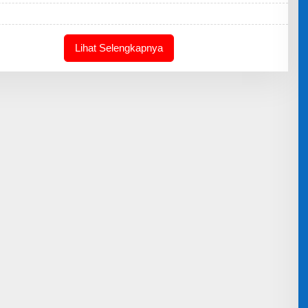
E
D
A
K
S
Lihat Selengkapnya
I