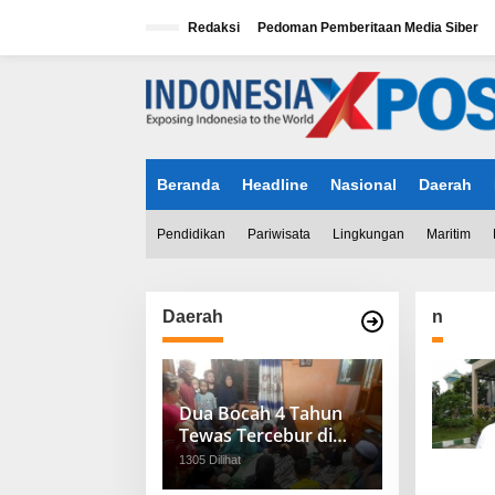
L
e
Redaksi
Pedoman Pemberitaan Media Siber
w
a
tutup
t
i
k
e
k
Beranda
Headline
Nasional
Daerah
o
n
t
Pendidikan
Pariwisata
Lingkungan
Maritim
e
n
Daerah
n
Dua Bocah 4 Tahun
Tewas Tercebur di
BKT Cipinang Muara
1305 Dilihat