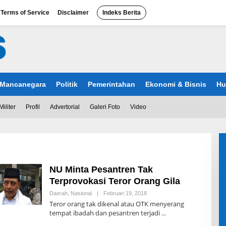
Terms of Service
Disclaimer
Indeks Berita
Mancanegara
Politik
Pemerintahan
Ekonomi & Bisnis
Hu
Militer
Profil
Advertorial
Galeri Foto
Video
NU Minta Pesantren Tak
Terprovokasi Teror Orang Gila
Daerah
,
Nasional
|
Februari 19, 2018
O
L
Teror orang tak dikenal atau OTK menyerang
E
tempat ibadah dan pesantren terjadi
H
R