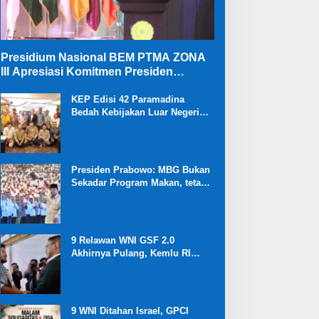
Presidium Nasional BEM PTMA ZONA
III Apresiasi Komitmen Presiden
Prabowo Membongkar Mega Korupsi di
Kejaksaan
KEP Edisi 42 Paramadina
Bedah Kebijakan Luar Negeri
dan Ekonomi Kabinet Merah
Putih
Presiden Prabowo: MBG Bukan
Sekadar Program Makan, tetapi
Investasi Besar untuk Masa
Depan Bangsa dan Kebangkitan
Ekonomi Desa
9 Relawan WNI GSF 2.0
Akhirnya Pulang, Kemlu RI
Ungkap Proses Diplomasi
Pembebasan
9 WNI Ditahan Israel, GPCI